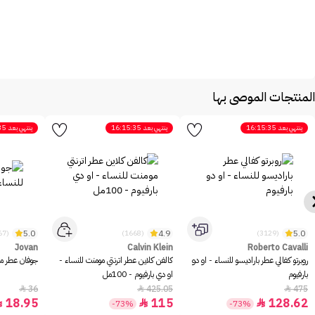
المنتجات الموصى بها
ينتهي بعد
16:15:35
ينتهي بعد
16:15:35
ينتهي بعد
35
5.0
4.9
5.0
(2467)
(1668)
(3129)
Jovan
Calvin Klein
Roberto Cavalli
روبرتو كفالي عطر باراديسو للنساء - او دو
كالفن كلاين عطر اترنتي مومنت للنساء -
جوفان عطر مس
بارفيوم
او دي بارفيوم - 100مل
36
425.05
475



18.95
115
128.62



-73%
-73%