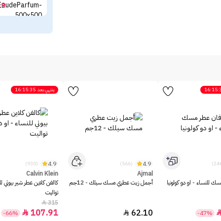
19
16:15:
ينتهي بعد
16:15:35
4.9
4.9
(930)
(566)
Calvin Klein
Ajmal
ك للنساء - او دو كولونيا
أجمل زيت عطري مسك سيلك - 12جم
كالفن كلاين عطر شير بيوتي لل
تواليت
315

107.91
62.10


-66%
-47%