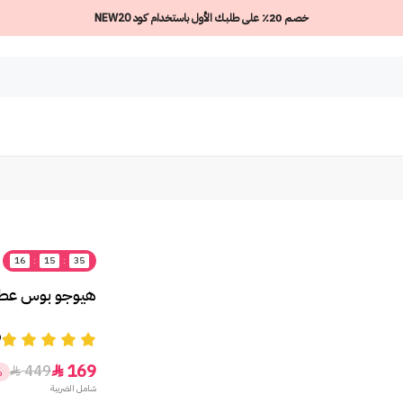
خصم 20٪ على طلبك الأول باستخدام كود NEW20
16
:
15
:
35
هيوجو بوس عطر فام
9
169
449


%
شامل الضريبة