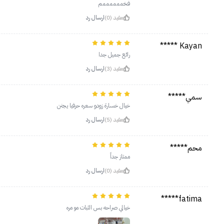
فخممممممم
مفيد (0)
ارسال رد
Kayan *****
رائع جميل جدا
مفيد (3)
ارسال رد
سمي*****
خيال خسارة زودو سعره حرفيا يجنن
مفيد (5)
ارسال رد
محم*****
ممتاز جداً
مفيد (0)
ارسال رد
fatima*****
خيالي صراحه بس الثبات مو مره