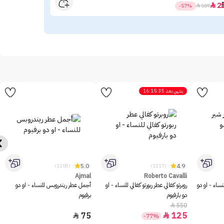
79
2

-57%

507
ينتهي بعد
16:15:35
5.0
4.9
(1208)
(1217)
Ajmal
Roberto Cavalli
نساء - او دو
روبرتو كفالي عطر ربورتو كفالي للنساء - او
أجمل عطر ريندروبس للنساء - او دو
دو بارفيوم
برفيوم
550

75
125


-77%