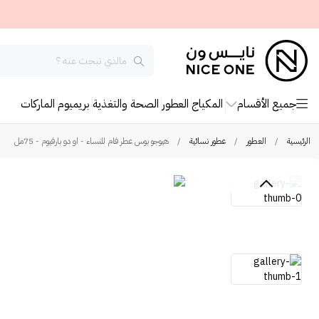
جميع الأقسام
المكياج
العطور
الصحة والتغذية
بريميوم
الماركات
الرئيسية
/
العطور
/
عطور نسائية
/
هيوجو بوس عطر فام للنساء - او دو بارفيوم - 75مل