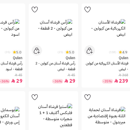
5.0
5.0
4.9
(35)
(25)
(118)
Qulen
Qulen
Qulen
فرشاة الأسنان الكهربائية من كيولين
رأس فرشاة أسنان من كيولين - 2
- ابيض
قطعة - ابيض
قطعة - اسود
45
45
368



29
29
239



-36%
-36%
-35%