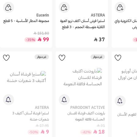
Eucerin
ASTERA
ان الكترونية واي
استيرا فرش أسنان اكتف تريو العبوة
مجموعة المطار الأساسية - 5 قطع
الثلاثية متوسطة الحجم - 3 قطع
151.80

99
37


-35%
-
غير متوفر
غير متوفر
ASTERA
PARODONT ACTIVE
بارودنت اكتيف فرشاة للاسنان
استيرا فرشاة أسنان أكتيف 3
لتقويم الأسنان
الحساسة فائقة النعومة
شعيرات خشنة
17.95
31


9
18


-50%
-42%