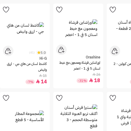
5.0
(41)
Orashine
Hi-G
اوراشاين فرشاة ومعجون مع خيط
رأس فرشاة أسنان من كيولين - 2
كاشط لسان من هاي جي - ازرق
اسنان 5 في 1 - اخضر
وابيض
26

15

18

-31%
14

-7%