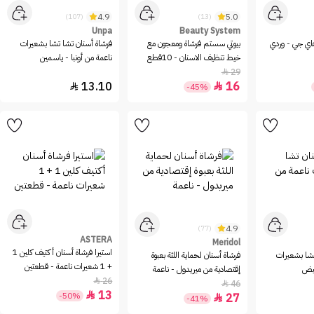
4.9
5.0
(107)
(13)
Unpa
Beauty System
ي جي - وردي
بيوتي سستم فرشاة ومعجون مع
فرشاة أسنان تشا تشا بشعيرات
خيط تنظيف الاسنان - 10قطع
ناعمة من أونبا - ياسمين
29

13.10
16


-45%
4.9
(77)
ASTERA
Meridol
استيرا فرشاة أسنان أكتيف كلين 1
تشا بشعيرات
فرشاة أسنان لحماية اللثة بعبوة
+ 1 شعيرات ناعمة - قطعتين
بيض
إقتصادية من ميريدول - ناعمة
26

46

13

-50%
27

-41%