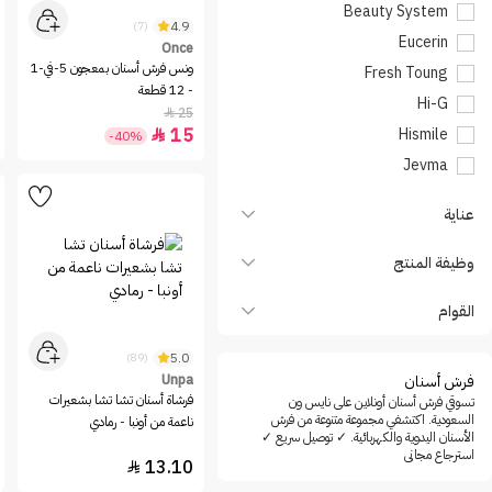
Beauty System
4.9
(7)
Eucerin
Once
ونس فرش أسنان بمعجون 5-في-1
Fresh Toung
- 12 قطعة
Hi-G
25

15
Hismile

-40%
Jevma
Meridol
عناية
Once
Oral B
وظيفة المنتج
Orashine
القوام
PARODONT ACTIVE
Qulen
5.0
(89)
Tung Brush
فرش أسنان
Unpa
فرشاة أسنان تشا تشا بشعيرات
تسوقي فرش أسنان أونلاين على نايس ون
Unpa
السعودية. اكتشفي مجموعة متنوعة من فرش
ناعمة من أونبا - رمادي
الأسنان اليدوية والكهربائية. ✓ توصيل سريع ✓
usmile
استرجاع مجاني
13.10

White Glo