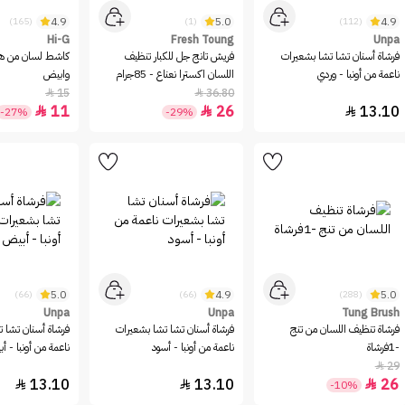
4.9
5.0
4.9
(165)
(1)
(112)
Hi-G
Fresh Toung
Unpa
فرشاة أسنان تشا تشا بشعيرات
فريش تانج جل للكبار تنظيف
كاشط لسان من ها
ناعمة من أونبا - وردي
اللسان اكسترا نعناع - 85جرام
وابيض
15
36.80


11
26
13.10



-27%
-29%
5.0
4.9
5.0
(66)
(66)
(288)
Unpa
Unpa
Tung Brush
فرشاة تنظيف اللسان من تنج
فرشاة أسنان تشا تشا بشعيرات
فرشاة أسنان تشا 
-1فرشاة
ناعمة من أونبا - أسود
ناعمة من أونبا - أ
29

13.10
13.10
26



-10%