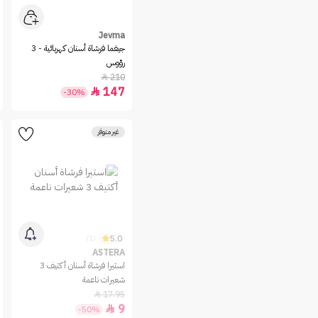
Jevma
جيفما فرشاة أسنان كهربائية - 3
رؤوس
210

147

-30%
غير متوفر
5.0
(1)
ASTERA
استيرا فرشاة أسنان أكتيف 3
شعيرات ناعمة
17.95

9

-50%