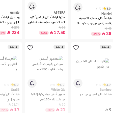
4.9
(19)
usmile
ASTERA
Meridol
استيرا فرشاة أسنان فليكس أكتيف
يوسمايل فرشاة أسن
فرشاة أسنان لحماية اللثة بعبوة
1 + 1 شعيرات متوسطة - قطعتين
1 إس وردي - 3 فرش
إقتصادية من ميريدول - متوسطة
275
35


46

234
17.50


15%
-50%
28

-39%
غير متوفر
غير متوفر
غير متوفر
5.0
5.0
4.9
(37)
(93)
(147)
Oral B
White Glo
Bamboo
فرشاة اسنان الخيزران من بامبو
معجون أسنان مبيض بقوة إضافية
فرشاة أسنان أورثيو 
من وايت قلو - 150جم
من اورال بي
21.74
30


17
21
9



-22%
-30%