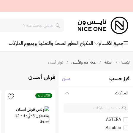
جميع الأقسام
المكياج
العطور
الصحة والتغذية
بريميوم
الماركات
الرئيسية
/
العناية
/
عناية الفم والأسنان
/
فرش أسنان
فرش أسنان
فرز حسب
مسح
الماركات
الأكثر شهرة
ASTERA
Bamboo