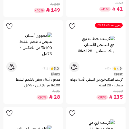
69

249

41

-41%
149

-40%
ينتهي بعد
08:11:45
5.0
4.9
(11)
(62)
Blanx
Crest
كرست لصقات ثري دي لتبييض الأسنان ويك
معجون أسنان مبيض بالفحم النشط
سمايل - 28 لصقة
100% من بلانكس - 75مل
35
379


28
235


-20%
-38%