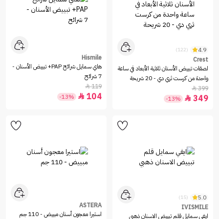
4.9
(122)
Hismile
Crest
هاي سمايل شرائح PAP+ تبييض الأسنان -
لصقات تبييض الأسنان ثلاثية الأبعاد في ساعة
7 شرائح
واحدة من كرست ثري دي - 20 شريحة
119

399

104

-13%
349

-13%
5.0
(15)
ASTERA
IVISMILE
استيرا معجون أسنان مبييض - 110 جم
ايفي سمايل قلم تبييض الاسنان ذهبي