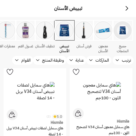
تبييض الأسنان
جميع
معجون
فرش أسنان
تبييض
تنظيف الأسنان
غسول الفم
معطرات الف
المنتجات
الأسنان
الأسنان
ترتيب
الماركات
عناية
وظيفة المنتج
القوام
5.0
(2)
Hismile
Hismile
هاي سمايل معجون أسنان V34 لتصحيح
هاي سمايل لصقات تبييض أسنان V34 بربل
اللون - 100جم
- 14 لصقة