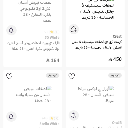
5.0
(2)
Crest
5D White
كرست ثري دي لصقات سينستيف & جنتل
فايف دي وايت لصقات تبييض أسنان اتش2
لتبييض الأسنان الحساسة - 36 شريط
او2 تكنولوجي بنكهة النعناع - 28 لصقة
450

184

غير متوفر
غير متوفر
5.0
(44)
Oral B
Stella White