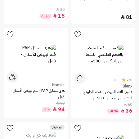
30

15

-50%
81

5.0
(10)
Hismile
Blanx
هاي سمايل PAP+ قلم تبييض الأسنان -
غسول الفم المبيض بالفحم الطبيعي
3مل
النشط من بلانكس - 500مل
99

60

94

-5%
36

-40%
غير متوفر