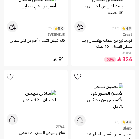
5.0
4.9
(7)
(114)
IVISMILE
Crest
كرست ثري دي لصقات بروفيشنال وايت
قلم تبييض الاسنان أحمر من ايفي سمايل
لتبييض الاسنان - 40 لصقه
450

81
326


-28%
4.8
(6)
ZIVA
Blanx
مناديل تنبييض للاسنان - 12 منديل
معجون تبييض الأسنان المطور بقوة