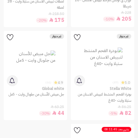
أورال بي لوكس شرائط تبييض الأسنان - 28
لصقات تبييض الأسنان من ستيلا وايت - 28
شريطًا
لصقة
228

218.50

205

-10%
175

-20%
غير متوفر
غير متوفر
4.9
5.0
(66)
(49)
Global white
Stella White
بودرة الفحم المنشط لتبييض الاسنان من
جل مبيض للأسنان من جلوبال وايت - 5مل
ستيلا وايت -40غ
63.25
86.25


44
82


-30%
-5%
ينتهي بعد
08:11:45