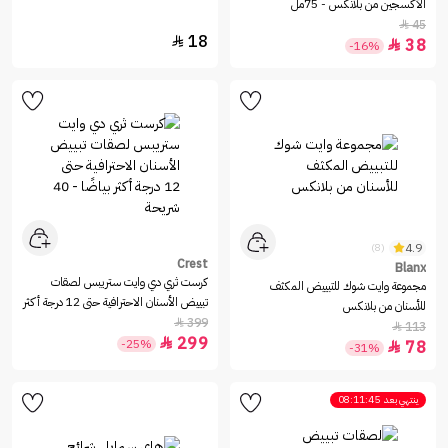
الأكسجين من بلانكس - 75مل
45

18

38

-16%
4.9
(8)
Crest
Blanx
كرست ثري دي وايت ستريبس لصقات
مجموعة وايت شوك للتبييض المكثف
تبييض الأسنان الاحترافية حتى 12 درجة أكثر
للأسنان من بلانكس
بياضًا - 40 شريحة
399

113

299

-25%
78

-31%
ينتهي بعد
08:11:45