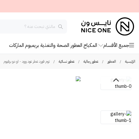
جميع الأقسام
المكياج
العطور
الصحة والتغذية
بريميوم
الماركات
الرئيسية
/
العطور
/
عطور رجالية
/
عطور نسائية
/
توم فورد عطر عود وود - او دو برفيوم