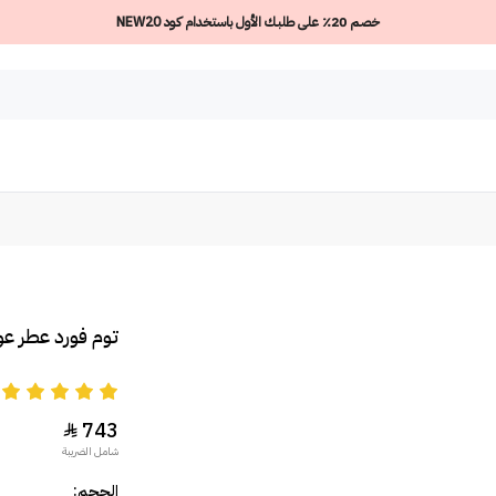
خصم 20٪ على طلبك الأول باستخدام كود NEW20
توم فورد عطر عود
5
743

شامل الضريبة
الحجم: