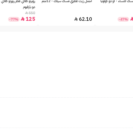
ك للنساء - او دو كولونيا
أجمل زيت عطري مسك سيلك - 12جم
روبرتو كفالي عطر ربورتو كفالي 
دو بارفيوم
550

125
62.10


-77%
-47%