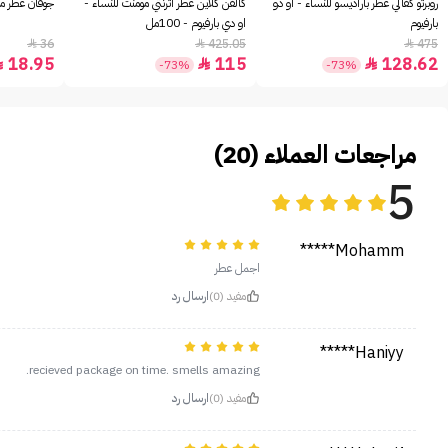
روبرتو كفالي عطر باراديسو للنساء - او دو
كالفن كلاين عطر اترنتي مومنت للنساء -
جوفان عطر مس
بارفيوم
او دي بارفيوم - 100مل
36
425.05
475



18.95
115
128.62



-73%
-73%
مراجعات العملاء (20)
5
Mohamm*****
اجمل عطر
مفيد (0)
ارسال رد
Haniyy*****
recieved package on time. smells amazing.
مفيد (0)
ارسال رد