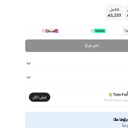
50مل
1,233

ط؟
اختر خيارًا
Tom Fo
عرض الكل
جات أصلية 100%
راؤها معًا
 بها