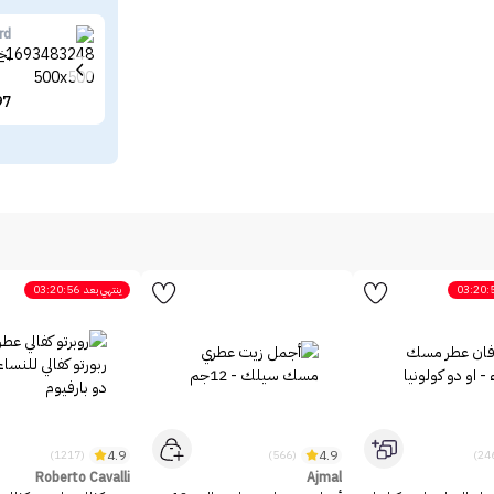
rd
بخا
97
03:20:
ينتهي بعد
03:20:56
4.9
4.9
(1217)
(566)
Roberto Cavalli
Ajmal