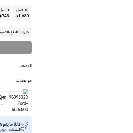
100مل
30مل
743
1,680


هل تريد الدفع بالتقسي
الوصف
مواصفات
rd
منت
غالبًا ما يتم ش
المنتجات الموصى