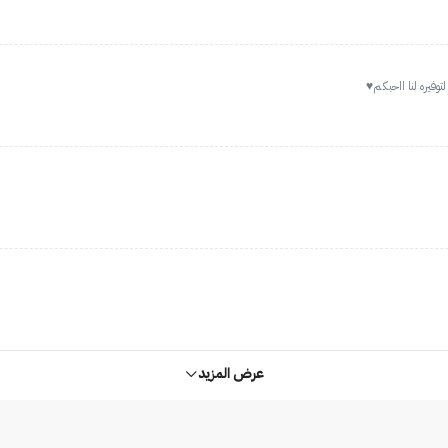
فيره لنا ااحبكم♥️
عرض المزيد