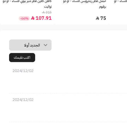
للنساء - او
أجمل عطر ريندروبس للنساء - او دو
كالفن كلاين عطر شير بيوتي للنساء - او دو
برفيوم
تواليت
315

107.91
75


-66%
اكتب تقيمك
2024/12/02
2024/12/02