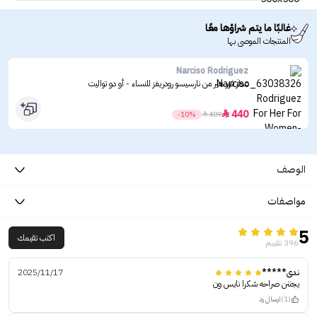
غالبًا ما يتم شراؤها معًا
المنتجات الموصى بها
Narciso Rodriguez
عطر فور هير من نارسيسو رودريغز للنساء - أو دو تواليت
440

-10%

489
الوصف
مواصفات
5
اكتب تقيمك
396 تقييم
ندى*****
2025/11/17
يجننن صراحه شكرا نايس ون
(1)
ارسال رد