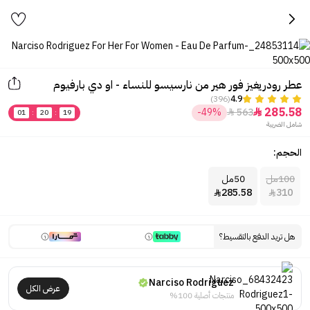
عطر رودريغيز فور هير من نارسيسو للنساء - او دي بارفيوم
(396)
4.9
285.58
-49%
563


01
:
20
:
19
شامل الضريبة
الحجم:
100مل
50مل
285.58
310


هل تريد الدفع بالتقسيط؟
Narciso Rodriguez
عرض الكل
منتجات أصلية 100%