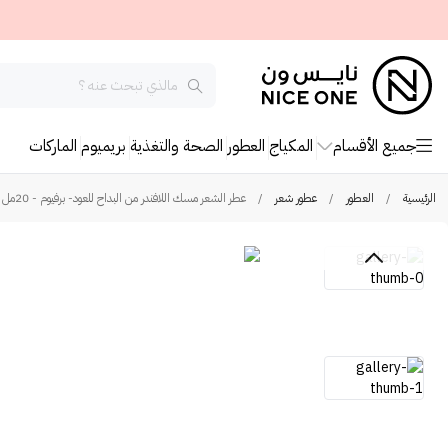
جميع الأقسام
المكياج
العطور
الصحة والتغذية
بريميوم
الماركات
الرئيسية
/
العطور
/
عطور شعر
/
عطر الشعر مسك اللافندر من البداح للعود- برفيوم - 20مل