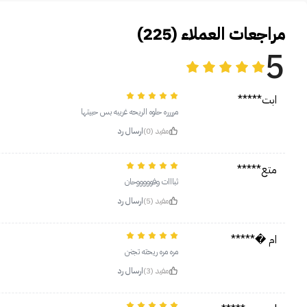
مراجعات العملاء (225)
5
ابت*****
مرررره حلوه الريحه غريبه بس حبيتها
مفيد (0)
ارسال رد
متع*****
ثبااات وفوووووحان
مفيد (5)
ارسال رد
ام �*****
مره مره ريحته تجنن
مفيد (3)
ارسال رد