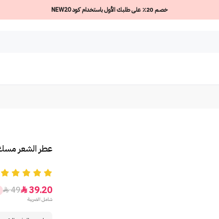
خصم 20٪ على طلبك الأول باستخدام كود NEW20
عطر الشعر مسك الل
5
39.20
49


شامل الضريبة