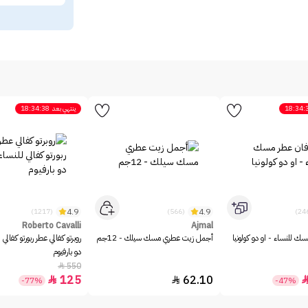
18:34:
ينتهي بعد
18:34:38
4.9
4.9
(1217)
(566)
Roberto Cavalli
Ajmal
ك للنساء - او دو كولونيا
أجمل زيت عطري مسك سيلك - 12جم
روبرتو كفالي عطر ربورتو كفالي 
دو بارفيوم
550

125
62.10


-77%
-47%