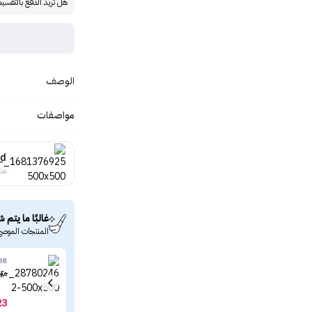
هل تريد الدفع بالتقسي
الوصف
مواصفات
ud
منت
غالبًا ما يتم ش
المنتجات الموصى
ne
ميب
23