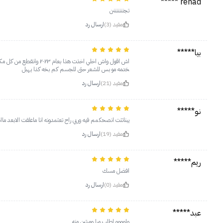
renad *****
تجنننننننن
مفيد (3)
ارسال رد
بيا*****
خدمه مو بس للشعر حتى للجسم كم بخه كذا يهبل
مفيد (21)
ارسال رد
نـو*****
يبناتتت انصحكمم فيه وربي راح تعتمدونه انا ماعلقت الابعد ماا
مفيد (19)
ارسال رد
ريم*****
افضل مسك
مفيد (0)
ارسال رد
عبد*****
واوووو اطلب مرا ومرتين منه