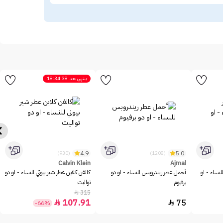
ينتهي بعد
18:34:38
4.9
5.0
(930)
(1208)
Calvin Klein
Ajmal
للنساء - او
أجمل عطر ريندروبس للنساء - او دو
كالفن كلاين عطر شير بيوتي للنساء - او دو
برفيوم
تواليت
315

107.91
75


-66%