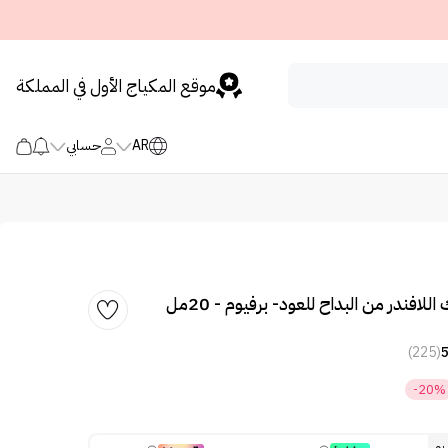
موقع المكياج الأول في المملكة
AR
حسابي
افندر من البداح للعود- برفيوم - 20مل
(225)
-20%