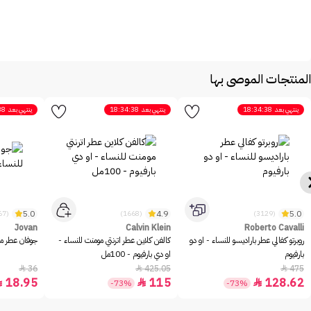
المنتجات الموصى بها
ينتهي بعد
18:34:38
ينتهي بعد
18:34:38
ينتهي بعد
38
5.0
4.9
5.0
(2467)
(1668)
(3129)
Jovan
Calvin Klein
Roberto Cavalli
روبرتو كفالي عطر باراديسو للنساء - او دو
كالفن كلاين عطر اترنتي مومنت للنساء -
جوفان عطر مس
بارفيوم
او دي بارفيوم - 100مل
36
425.05
475



18.95
115
128.62



-73%
-73%