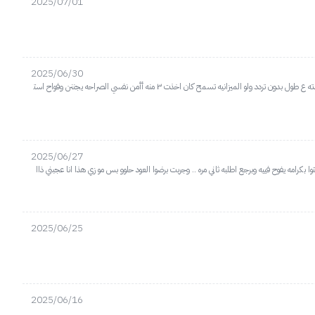
2025/07/01
2025/06/30
اش اقول واش اخلي اخذت هذا بعام ٢٠٢٣ وانقطع من كل مكان حتى في موقع البداح نفسه وكل فتره ادخل نايس ون اشيك عليه والاقي غير متوفر واول م توفر هالشعار اخذته ع طول بدون تردد ولو الميزانيه تسمح كان اخذت ٣ منه أأمن نفسي الصراحه يجننن وفواح است
2025/06/27
كرامه يفوح فييه وبرجع اطلبه ثاني مره .. وجربت برضوا العود حلوو بس مو زي هذا انا عجبني ذاا
2025/06/25
2025/06/16