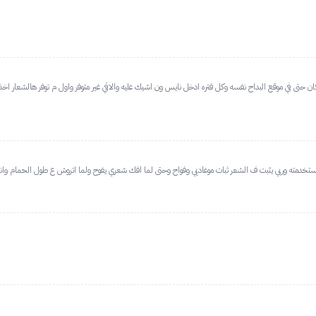
ستخدمته وربي يثبت ف الشعر ثبات موعاديي وفواح وحتى لما افك شعري يفوح ولما اتروش ع طول الحمام وانتوا ب