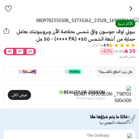
الأكثر شهرة
بيوتي اوف جوسون واقي شمس بخلاصة الأرز وبروبيوتيك بعامل
حماية من أشعة الشمس ‏50+ (PA ++++) - 50 مل
(3174)
4.9
39
-43%
69


00
:
07
:
25
شامل الضريبة
هل تريد الدفع بالتقسيط؟
BEAUTY OF JOSEON
عرض الكل
منتجات أصلية 100%
غالبًا ما يتم شراؤها معًا
المنتجات الموصى بها
The Ordinary