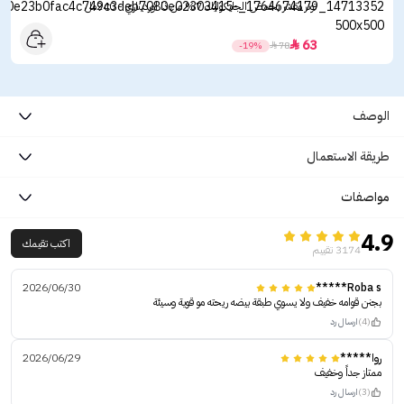
تونر مقشر بحمض الجليكوليك 7% من ذا اورديناري - 240مل
63

-19%

78
الوصف
طريقة الاستعمال
مواصفات
4.9
اكتب تقيمك
3174 تقييم
2026/06/30
Roba s*****
بجنن قوامه خفيف ولا يسوي طبقة بيضه ريحته مو قوية وسيئة
(4)
ارسال رد
روا*****
2026/06/29
ممتاز جداً وخفيف
(3)
ارسال رد