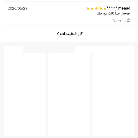
2026/06/29
meaad *****
جميييل جداً ثالث مره اطلبه
(0)
ارسال رد
كل التقييمات