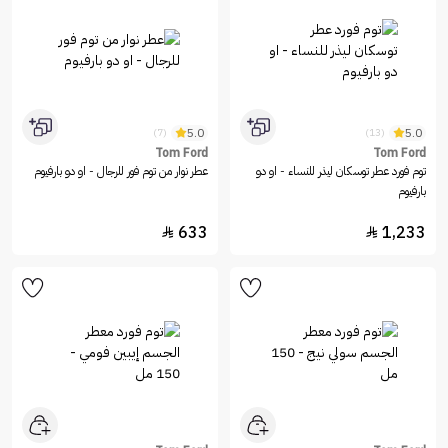
5.0
5.0
(7)
(13)
Tom Ford
Tom Ford
توم فورد عطر توسكان ليذر للنساء - او دو
عطر نوار من توم فور للرجال - او دو بارفيوم
بارفيوم
633
1,233

