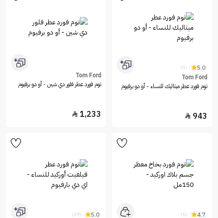
5.0
(1)
Tom Ford
Tom Ford
توم فورد عطر فلور دي شين - أو دو برفيوم
توم فورد عطر ميتاليك للنساء - أو دو برفيوم
1,233

943

5.0
4.7
(19)
(6)