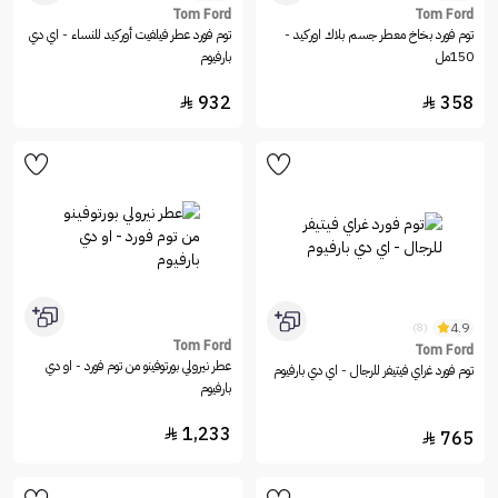
Tom Ford
Tom Ford
توم فورد بخاخ معطر جسم بلاك اوركيد -
توم فورد عطر فيلفيت أوركيد للنساء - اي دي
150مل
بارفيوم
932
358


4.9
(8)
Tom Ford
Tom Ford
عطر نيرولي بورتوفينو من توم فورد - او دي
توم فورد غراي فيتيفر للرجال - اي دي بارفيوم
بارفيوم
1,233

765
