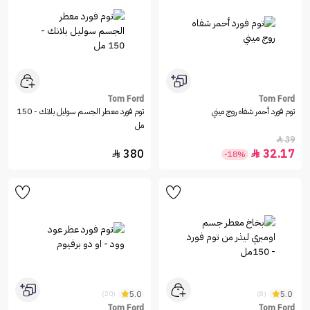
Tom Ford
Tom Ford
توم فورد أحمر شفاه روج ميني
توم فورد معطر الجسم سوليل بلانك - 150
مل
39

380
32.17


-18%
5.0
5.0
(20)
(8)
Tom Ford
Tom Ford