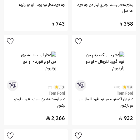
بخاخ معطر جسم اومبري ليذر من توم فورد -
توم فورد عطر عود وود - او دو برفيوم
150مل
743
358


5.0
4.9
(7)
(38)
Tom Ford
Tom Ford
عطر نوار اكستريم من توم فورد للرجال - او
عطر لوست تشيري من توم فورد - او دو
دو بارفيوم
برفيوم
2,266
932

