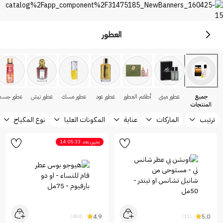
العطور
العطور
اكتشف عالمًا من العطور في نايس ون السعودية
جميع
عطور ميني
أطقم العطور
عطور عود
عطور مسك
عطور نيش
عطور جسم
المنتجات
ترتيب
الماركات
عناية
المكونات العليا
نوع المكياج
ينتهي بعد
14:05:33
4.9
5.0
(484)
(11)