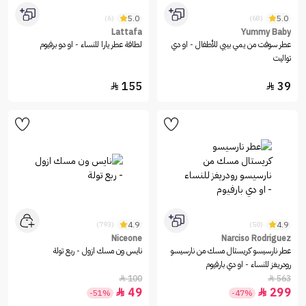
5.0
5.0
(6)
(68)
Lattafa
Yummy Baby
عطر سوفت من يمي بيبي للأطفال - او دي
لطافة عطر يارا للنساء - او دو برفيوم
تواليت
155
39


4.9
4.9
(793)
(50)
Niceone
Narciso Rodriguez
عطر نارسيسو كريستال مسك من نارسيسو
نايس ون مسك ازول - ربع تولة
رودريغز للنساء - او دي بارفيوم
100
563


49
299


-51%
-47%