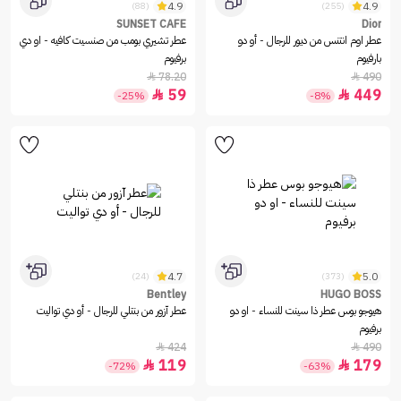
4.9
4.9
(88)
(255)
SUNSET CAFE
Dior
عطر اوم انتنس من ديور للرجال - أو دو
عطر تشيري بومب من صنسيت كافيه - او دي
بارفيوم
برفيوم
78.20
490


59
449


-25%
-8%
4.7
5.0
(24)
(373)
Bentley
HUGO BOSS
هيوجو بوس عطر ذا سينت للنساء - او دو
عطر آزور من بنتلي للرجال - أو دي تواليت
برفيوم
424
490


119
179


-72%
-63%