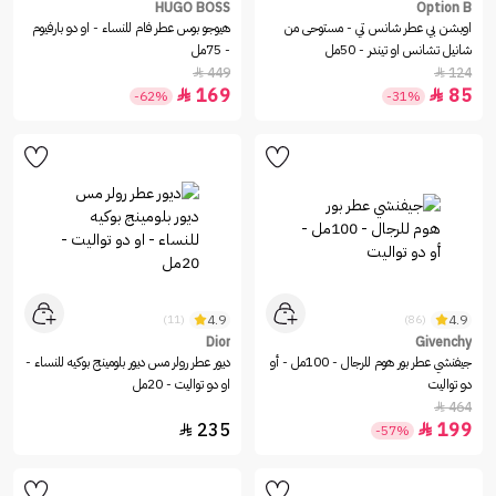
HUGO BOSS
Option B
اوبشن بي عطر شانس تي - مستوحى من
هيوجو بوس عطر فام للنساء - او دو بارفيوم
شانيل تشانس او تيندر - 50مل
- 75مل
449
124


169
85


-62%
-31%
4.9
4.9
(11)
(86)
Dior
Givenchy
جيفنشي عطر بور هوم للرجال - 100مل - أو
ديور عطر رولر مس ديور بلومينج بوكيه للنساء -
دو تواليت
او دو تواليت - 20مل
464

235
199


-57%