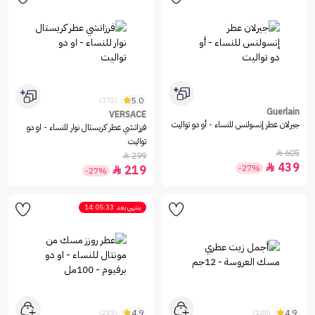
5.0
(172)
Guerlain
VERSACE
جيرلان عطر إنسولنس للنساء - أو دو تواليت
فرزاتشي عطر كريستال نوار للنساء - او دو
تواليت
605

299

439

-27%
219

-27%
ينتهي بعد
14:05:33
4.9
4.9
(235)
(100)