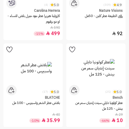
5.0
4.9
(4)
(309)
Carolina Herrera
Nature Visions
رؤى الطبيعة عطر كلين - 50مل
كارولينا هيريرا عطر جود جيرل بلاش للنساء -
او دو برفيوم
590

499
92


-15%
5.0
5.0
(17)
(25)
BLATCHE
Bench
عطر كولونيا دايلي سينت إنديان سمر من
بلاتش عطر الشعر واسبيرس - 100 مل
بينش - 125 مل
40
29


35.99
10


-10%
-66%