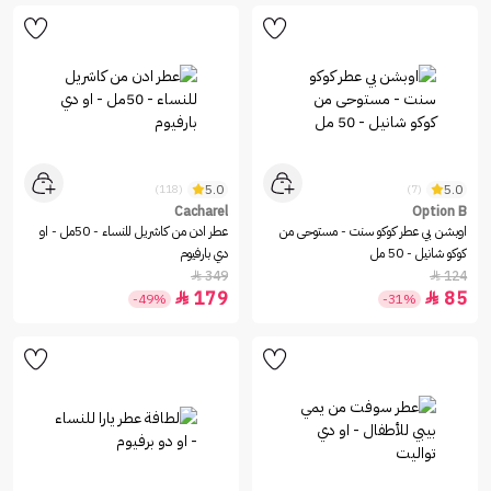
5.0
5.0
(118)
(7)
Cacharel
Option B
اوبشن بي عطر كوكو سنت - مستوحى من
عطر ادن من كاشريل للنساء - 50مل - او
كوكو شانيل - 50 مل
دي بارفيوم
349
124


179
85


-49%
-31%