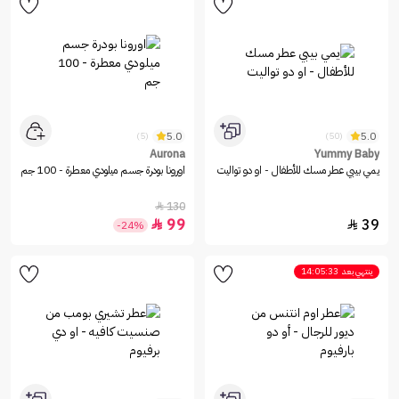
5.0
5.0
(5)
(50)
Aurona
Yummy Baby
يمي بيبي عطر مسك للأطفال - او دو تواليت
اورونا بودرة جسم ميلودي معطرة - 100 جم
130

99
39


-24%
ينتهي بعد
14:05:33