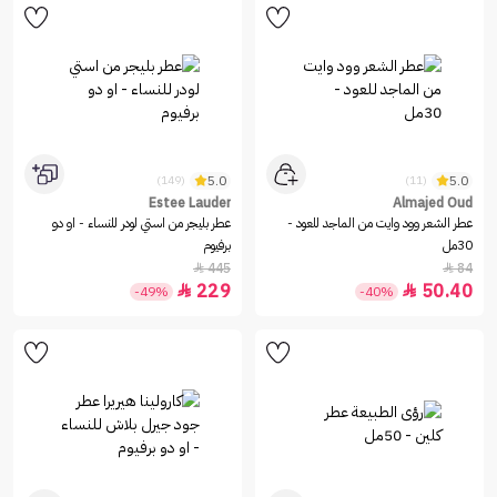
5.0
5.0
(149)
(11)
Estee Lauder
Almajed Oud
عطر الشعر وود وايت من الماجد للعود -
عطر بليجر من استي لودر للنساء - او دو
30مل
برفيوم
445
84


229
50.40


-49%
-40%