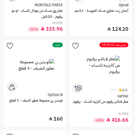
MONTALE PARIS
Ajmal
أجمل زيت عطري مسك العروسة - 12جم
عطر روزز مسك من مونتال للنساء - او دو
برفيوم - 100مل
573

333.96
124.20


-42%
ينتهي بعد
14:05:33
جديد
4.9
(96)
Option B
cartier
اوبشن بي مجموعة عطور الصيف - 3 قطع
عطر لاباثتير برفيوم من كارتييه للنساء - برفيوم
700

160

416.66

-40%