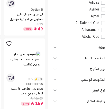
Adidas
Aigner
Option B
اوبشن بي عطر برايد مارلي -
Ajmal
مستوحى من عطر ديلينا دي مارلي
AL Dakheel Oud
79

49

-38%
Al haramain
Albdah Oud
ALEXANDRE J
عناية
Alfred Verne
Almajed Oud
المكونات العليا
Amouage
نوع المكياج
Angel Schlesser
Annick Goutal
المكونات الوسطى
4.9
(92)
Anomalia Paris
HUGO BOSS
هيوجو بوس عطر بوس ذا سينت
نوع العطر
Antonio Banderas
للرجال - او دي تواليت
Aramis
466.03

وظيفة المنتج
169

-64%
Armaf