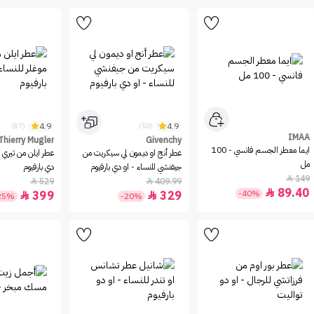
4.9
4.9
(87)
(50)
IMAA
Thierry Mugler
Givenchy
ايما معطر الجسم فانسي - 100
عطر أنج او ديمون لي سيكريت من
عطر ايلن من تيري م
مل
جيفنشي للنساء - او دي بارفيوم
دي بارفيوم
149

529
409.99


89.40

-40%
399
329


25%
-20%