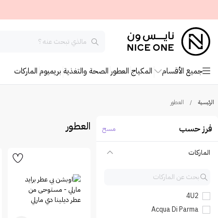
جميع الأقسام
المكياج
العطور
الصحة والتغذية
بريميوم
الماركات
الرئيسية
/
العطور
العطور
فرز حسب
مسح
الماركات
4U2
Acqua Di Parma