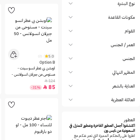
ARMAND BASI
نوع البشرة
Aroub
مكونات القاعدة
Asgharali
Atelier Des Ors
القوام
Atelier Materi
العمر / الجنس
Aurona
Avon
5.0
(2)
الجنس
Option B
Azzaro
اوبشن بي عطر انسو سينت -
المظهر النهائي
Balmain
مستوحى من جيرلان انسولانس -
50 مل
124

Bath & Body Works
العناية بالشعر
85

-31%
Bdk Parfums
Bench
العائلة العطرية
Bentley
Berdoues
العطور
Beverly Hills Polo Club
اكتشفوا أجمل العطور الفاخرة وعطور للمنزل في
السعودية من نايس ون
Beyonce
اعثروا على رائحتكم المميزة التي تعبر عنكم مع