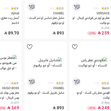
4.9
5.0
4.9
(15)
(26)
(150)
Ajmal
CHANEL
VERSACE
عطر بور اوم من فرزاتشي للرجال - او
شانيل عطر تشانس او تندر للنساء -
أجمل زيت عطري م
دو تواليت
او دو بارفيوم
12جم
365

89.70
893
259



-29%
4.9
5.0
5.0
(24)
(102)
(75)
HUGO BOSS
CHANEL
Gucci
قوتشي عطر راش للنساء - أو دو
شانيل غابرييل للنساء - أو دو برفيوم
عطر بوس بوتلد ناي
تواليت
بوس للرجال - او د
477
466


169
893
249



65%
-47%