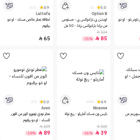
4.9
5.0
(122)
(2)
Lattafa
Option B
ودر بلو - او دو
اوبشن بي بارادوكس بي - مستوحى
لطافة عطر خالص مسك - او دو
من برادا بارادوكس برادا - 50 مل
برفيوم
124

65
85


-31%
5.0
4.9
(25)
(848)
Avon
Niceone
وبريم من
نايس ون مسك أماريلو - ربع تولة
عطر تودي تومورو الويز من افون
وم
للنساء - او دو برفيوم
109
100


89
39


-18%
-61%