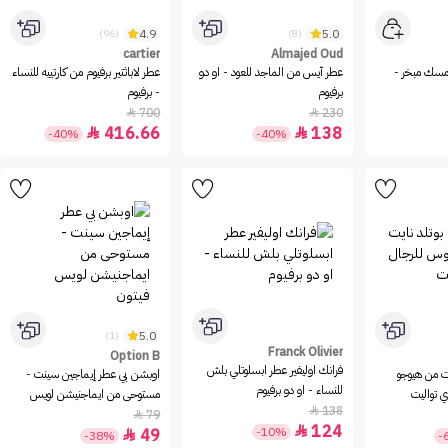
4.9
5.0
(96)
(8)
cartier
Almajed Oud
سك مبخر -
عطر آيس من الماجد للعود - او دو
عطر لاباثتير برفيوم من كارتييه للنساء
برفيوم
- برفيوم
700
230


416.66
138


-40%
-40%
5.0
(1)
Franck Olivier
Option B
فرانك اوليفير عطر ابسلوتلي بلش
ت من هيوجو
اوبشن بي عطر إيماجين سينت -
للنساء - او دو برفيوم
ي تواليت
مستوحى من ايماجنيشن لويس
138

فيتون
79

124

-10%
49

-38%
-