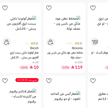
5.0
5.0
(3)
(151)
Bench
Niceone
وغلر للنساء - او
مخلط دهن عود ملكي من نايس ون
عطر كولونيا دايلي سينت ليزي
- نصف تولة
أفترنون من بينش - 125مل
29
290


10
119


-66%
-59%
-
ينتهي بعد
13:34:55