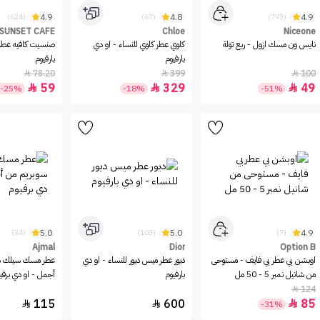
4.9
4.8
4.9
(624)
(67)
(793)
SUNSET CAFE
Chloe
Niceone
نايس ون مسك ازول - ربع تولة
كلوي عطر كلوي للنساء - او دي
صنسيت كافيه عطر با
بارفيوم
بارفيوم
78.20
399
100



59
329
49



-25%
-18%
-51%
5.0
5.0
4.9
(34)
(103)
(7)
Ajmal
Dior
Option B
اوبشن بي عطر بي فايف - مستوحى
ديور عطر ميس ديور للنساء - او دي
عطر مسك سيلك س
من شانيل نمبر 5 - 50 مل
بارفيوم
أجمل - او دي برفي
124

115
600
85



-31%