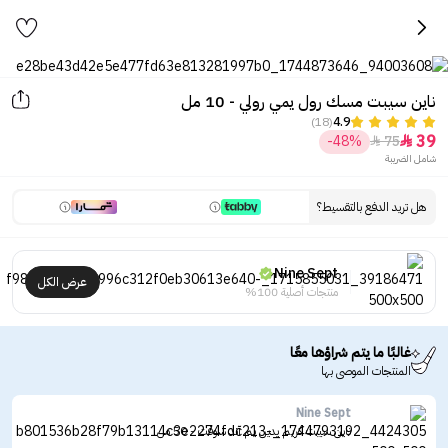
ناين سيبت مسك رول يمي رولي - 10 مل
(18)
4.9
39
-48%
75


شامل الضريبة
هل تريد الدفع بالتقسيط؟
Nine Sept
عرض الكل
منتجات أصلية 100%
غالبًا ما يتم شراؤها معًا
المنتجات الموصى بها
Nine Sept
ناين سيبت كريم يدين يم آند سوفت - 50 مل