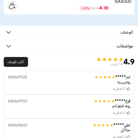
38

-24%

50
الوصف
مواصفات
4.9
اكتب تقيمك
18 تقييم
اسر*****
2026/07/21
روعههههه
(2)
ارسال رد
فرح*****
2026/07/15
روعه لايفوتكم
(2)
ارسال رد
لطي*****
2026/03/15
خياااالي
(3)
ارسال رد