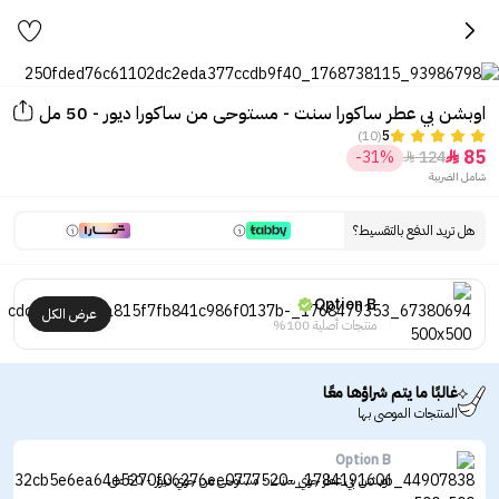
اوبشن بي عطر ساكورا سنت - مستوحى من ساكورا ديور - 50 مل
(10)
5
85
-31%
124


شامل الضريبة
هل تريد الدفع بالتقسيط؟
Option B
عرض الكل
منتجات أصلية 100%
غالبًا ما يتم شراؤها معًا
المنتجات الموصى بها
Option B
اوبشن بي عطر جوي سنت - مستوحى من جوي ديور - 50 مل