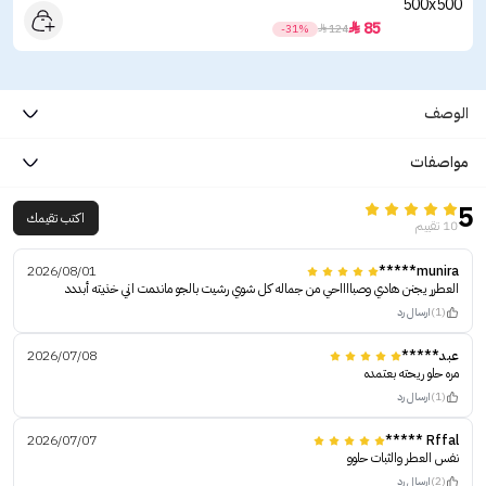
85

-31%

124
الوصف
مواصفات
5
اكتب تقيمك
10 تقييم
2026/08/01
munira*****
العطرر يجنن هادي وصبااااحي من جماله كل شوي رشيت بالجو ماندمت اني خذيته أبددد
(1)
ارسال رد
عبد*****
2026/07/08
مره حلو ريحته بعتمده
(1)
ارسال رد
2026/07/07
Rffal *****
نفس العطر والثبات حلوو
(2)
ارسال رد