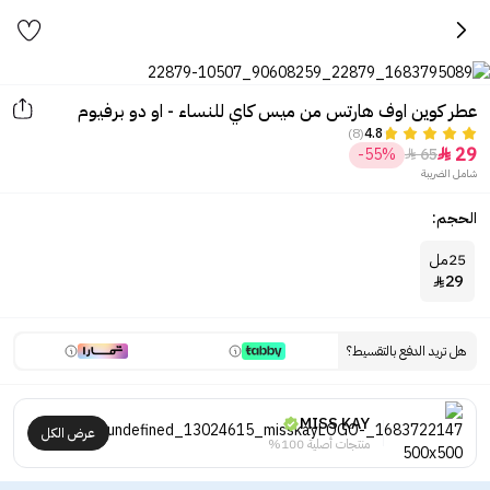
عطر كوين اوف هارتس من ميس كاي للنساء - او دو برفيوم
(8)
4.8
29
-55%
65


شامل الضريبة
الحجم:
25مل
29

هل تريد الدفع بالتقسيط؟
MISS KAY
عرض الكل
منتجات أصلية 100%