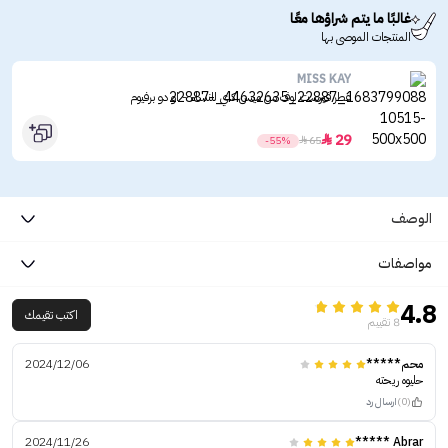
غالبًا ما يتم شراؤها معًا
المنتجات الموصى بها
MISS KAY
عطر فيرست لوف من ميس كاي للنساء - او دو برفيوم
29

-55%

65
الوصف
مواصفات
4.8
اكتب تقيمك
8 تقييم
محم*****
2024/12/06
حليوه ريحته
(0)
ارسال رد
2024/11/26
Abrar *****