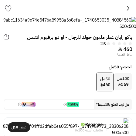
باكو رابان عطر مليون جولد للرجال - او دو برفيوم انتنس
(0)
0
460

شامل الضريبة
الحجم: 50مل
100مل
50مل
569
460


هل تريد الدفع بالتقسيط؟
Rabanne
عرض الكل
منتجات أصلية 100%