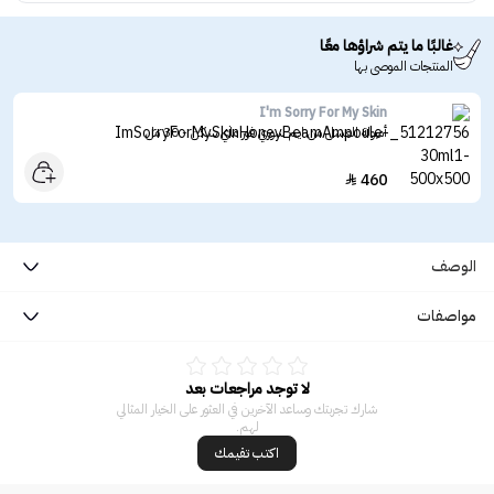
غالبًا ما يتم شراؤها معًا
المنتجات الموصى بها
I'm Sorry For My Skin
أمبولة العسل من ايم سوري فور ماي سكن - 30 مل
460

الوصف
مواصفات
لا توجد مراجعات بعد
شارك تجربتك وساعد الآخرين في العثور على الخيار المثالي
لهم.
اكتب تقيمك