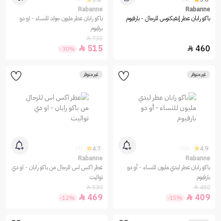
Rabanne
Rabanne
باكو رابان عطر إنفيكتوس للرجال - بارفيوم
باكو رابان عطر مليون جولد للنساء - او دو
برفيوم
735

515
460


-30%
غير متوفر
غير متوفر
4.7
4.9
(7)
(51)
Rabanne
Rabanne
باكو رابان عطر ليدي مليون للنساء - أو دو
عطر اكس اس للرجال من باكو رابان - او دي
بارفيوم
تواليت
530
480


469
409


-12%
-15%