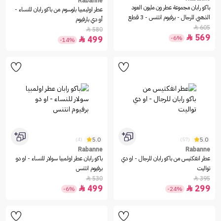
Rabanne
باكو رابان مجموعة عطر ون مليون العود
عطر اوليمبيا بلوسوم من باكو رابان للنساء -
الذهبي للرجال - برفيوم انتنس - 3 قطع
أو دي بارفيوم
605

580

569

-6%
499

-14%
5.0
5.0
(4)
(57)
Rabanne
Rabanne
عطر انفكتيس من باكو رابان للرجال - او دي
باكو رابان عطر اولمبيا سولار للنساء - او دو
تواليت
برفيوم انتنس
530
395


499
299


-6%
-24%