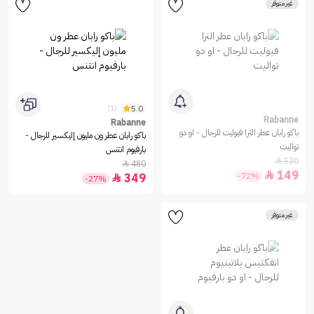
غير متوفر
5.0
(1)
Rabanne
Rabanne
باكو رابان عطر الترا فيوليت للرجال - او دو
باكو رابان عطر ون مليون إليكسير للرجال -
تواليت
بارفيوم انتنس
530

480

149

-72%
349

-27%
غير متوفر