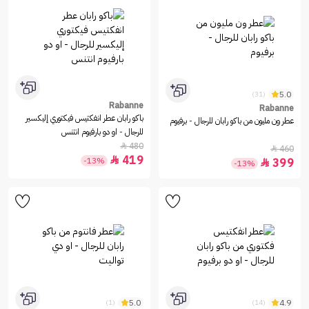
5.0
(31)
Rabanne
Rabanne
باكو رابان عطر انفكتيس فيكتوري إليكسير
عطر ون مليون من باكو رابان للرجال - برفيوم
للرجال - او دو بارفيوم انتنس
480

460

419

-13%
399

-13%
5.0
4.9
(1)
(14)