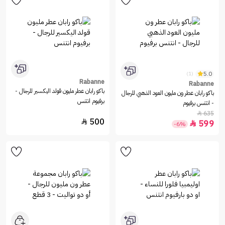
5.0
(1)
Rabanne
Rabanne
باكو رابان عطر مليون قولد اليكسير للرجال -
باكو رابان عطر ون مليون العود الذهبي للرجال
برفيوم انتنس
- انتنس برفيوم
635

500

599

-6%