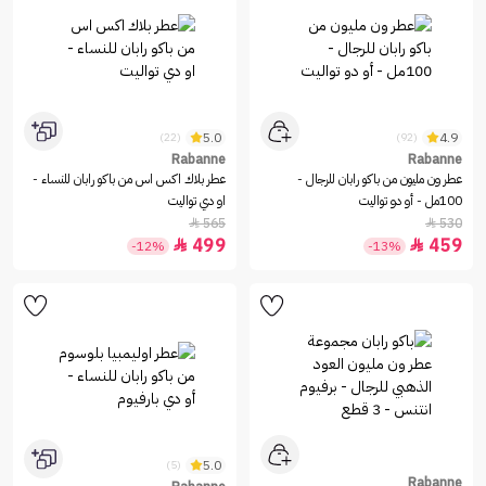
5.0
4.9
(22)
(92)
Rabanne
Rabanne
عطر ون مليون من باكو رابان للرجال -
عطر بلاك اكس اس من باكو رابان للنساء -
100مل - أو دو تواليت
او دي تواليت
565
530


499
459


-12%
-13%
5.0
(5)
Rabanne