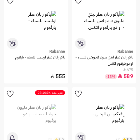
Rabanne
Rabanne
باكو رابان عطر ليدي مليون فابيولاس للنساء -
باكو رابان عطر اوليمبيا للنساء - بارفيوم
او دو بارفيوم انتنس
675

555
589


-13%
ينتهي بعد
07:16:34
5.0
5.0
(3)
(1)