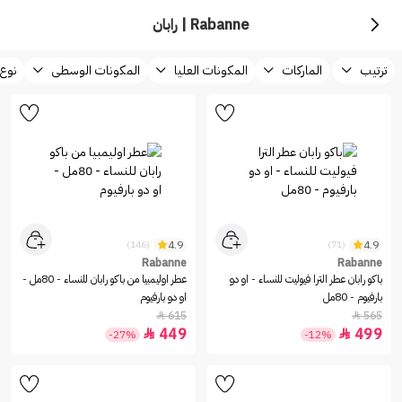
Rabanne | رابان
ترتيب
الماركات
المكونات العليا
المكونات الوسطى
نوع 
4.9
4.9
(146)
(71)
Rabanne
Rabanne
باكو رابان عطر الترا فيوليت للنساء - او دو
عطر اوليمبيا من باكو رابان للنساء - 80مل -
بارفيوم - 80مل
او دو بارفيوم
615
565


449
499


-27%
-12%