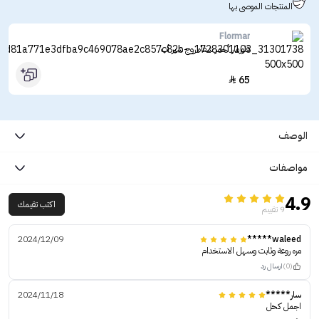
المنتجات الموصى بها
Flormar
فلورمار أحمر شفاه روج شير أب
65

الوصف
مواصفات
4.9
اكتب تقيمك
9 تقييم
2024/12/09
waleed*****
مره روعة وثابت وسهل الاستخدام
(0)
ارسال رد
سار*****
2024/11/18
اجمل كحل