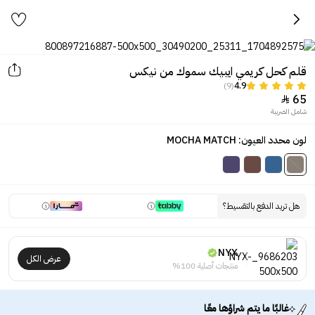
قلم كحل كريمي ايبيك سموك من نيكس
(9)
4.9
65

شامل الضريبة
لون محدد العيون: MOCHA MATCH
هل تريد الدفع بالتقسيط؟
NYX
عرض الكل
منتجات أصلية 100%
غالبًا ما يتم شراؤها معًا