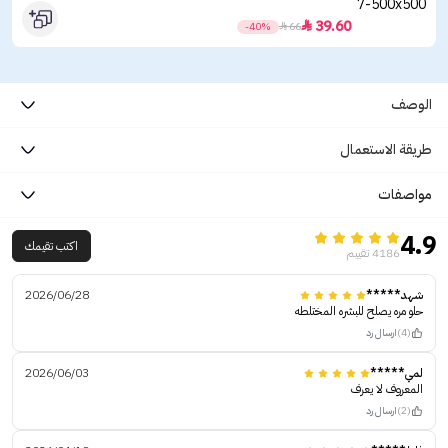
39.60

-40%

66
الوصف
طريقة الاستعمال
مواصفات
4.9
اكتب تقيمك
4186 تقييم
شهد*****
2026/06/28
حلو مره يصلح للبشره المختلطه
(4)
ارسال رد
لمي*****
2026/06/03
المعروف لا يعرف
(2)
ارسال رد