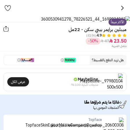
الأكثر مبيعاً
ميبلين برايمر بيبي سكن - 22مل
(4186)
4.9
23.50
-50%
47


شامل الضريبة
هل تريد الدفع بالتقسيط؟
Maybelline
عرض الكل
منتجات أصلية 100%
غالبًا ما يتم شراؤها معًا
المنتجات الموصى بها
Topface
توب فيس بودرة تثبيت مطفية سكين ايديتور