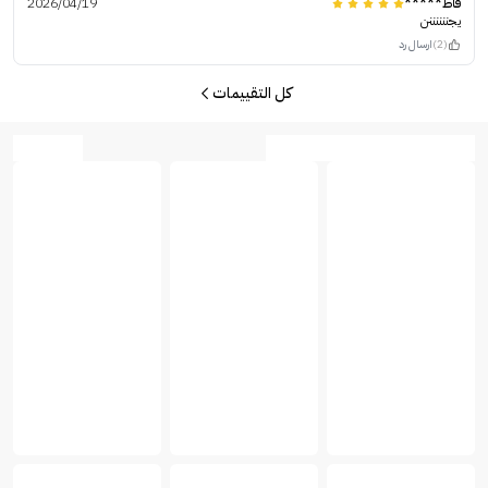
فاط*****
2026/04/19
يجننننننن
(2)
ارسال رد
كل التقييمات