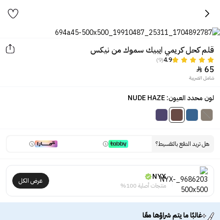
قلم كحل كريمي ايبيك سموك من نيكس
(9)
4.9
65

شامل الضريبة
لون محدد العيون: NUDE HAZE
هل تريد الدفع بالتقسيط؟
NYX
عرض الكل
منتجات أصلية 100%
غالبًا ما يتم شراؤها معًا