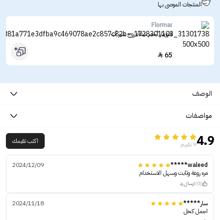
المنتجات الموصى بها
Flormar
فلورمار أحمر شفاه روج شير أب
65

الوصف
مواصفات
4.9
اكتب تقيمك
9 تقييم
2024/12/09
waleed*****
مره روعة وثابت وسهل الاستخدام
(0)
ارسال رد
سار*****
2024/11/18
اجمل كحل