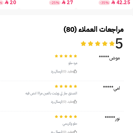
20
27
42.25



0%
-25%
-35%
مراجعات العملاء (80)
5
موض*****
مره حلو
مفيد (0)
ارسال رد
امي*****
الصدق جاز لي ويثبت بالعين مرااا انص فيه
مفيد (0)
ارسال رد
نور*****
حلو وكريمي
مفيد (0)
ارسال رد