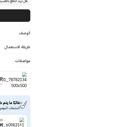
هل تريد الدفع بالتقسي
الوصف
طريقة الاستعمال
مواصفات
up
منت
غالبًا ما يتم ش
المنتجات الموصى
up
كال