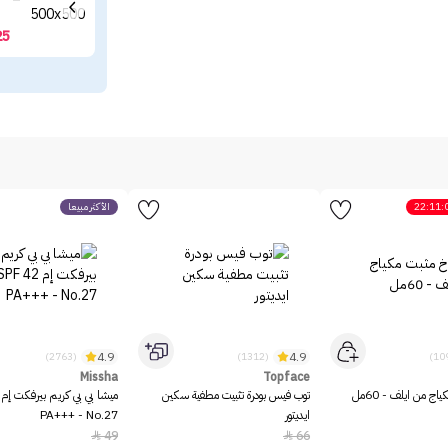
25
22:11:
الأكثر مبيعاً
4.9
4.9
(2763)
(1312)
Missha
Topface
ج من ايلف - 60مل
توب فيس بودرة تثبيت مطفية سكين
ايديتور
PA+++ - No.27
49
66

