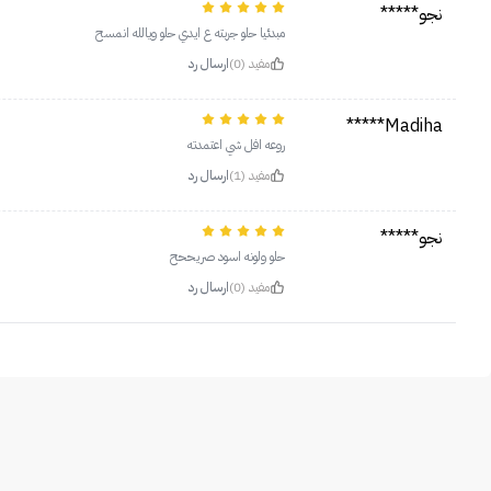
نجو*****
مبدئيا حلو جربته ع ايدي حلو ويالله انمسح
مفيد (0)
ارسال رد
Madiha*****
روعه افل شي اعتمدته
مفيد (1)
ارسال رد
نجو*****
حلو ولونه اسود صريححح
مفيد (0)
ارسال رد