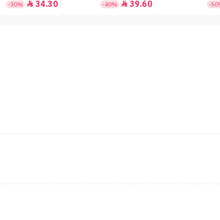
34.30
39.60


-30%
-40%
-5