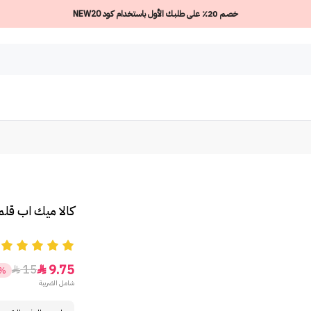
خصم 20٪ على طلبك الأول باستخدام كود NEW20
كالا ميك اب قلم
5
9.75
15


5%
شامل الضريبة