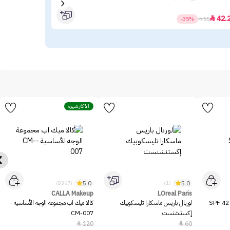
.25
42.

-35%

65
الأكثر شهرة
5.0
5.0
(8367)
(1)
CALLA Makeup
LOreal Paris
ميشا بي بي كريم بيرفكت إم SPF 42
لوريال باريس ماسكارا تليسكوبيك
كالا ميك اب مجموعة الوجه الأساسية -
إكستنشنست
CM-007
120
60

