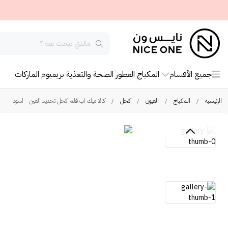
جميع الأقسام
المكياج
العطور
الصحة والتغذية
بريميوم
الماركات
الرئيسية
/
المكياج
/
العيون
/
كحل
/
كالا ميك اب قلم كحل تحديد العين - اسود