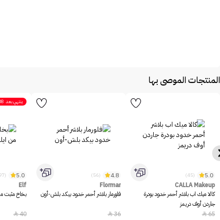
المنتجات الموصى بها
ينتهي بعد
08
5.0
4.8
5.0
(1097)
(56)
(45)
Elf
Flormar
CALLA Makeup
كالا ميك اب بلاشر أحمر خدود بودرة
فلورمار بلاشر أحمر خدود بيكد بلش-أون
بخاخ مثبت مكيا
جاردن أوف دريمز
40
36
65


