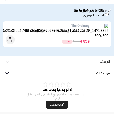
غالبًا ما يتم شراؤها معًا
المنتجات الموصى بها
The Ordinary
تونر مقشر بحمض الجليكوليك 7% من ذا اورديناري - 240مل
859

-10%

950
الوصف
مواصفات
لا توجد مراجعات بعد
شارك تجربتك وساعد الآخرين في العثور على الخيار المثالي
لهم.
اكتب تقيمك