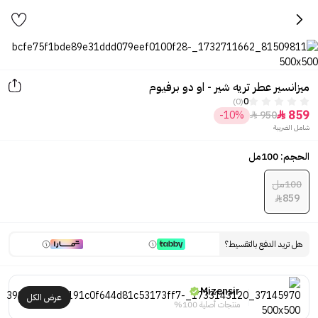
ميزانسير عطر تريه شير - او دو برفيوم
(0)
0
859
-10%
950


شامل الضريبة
الحجم: 100مل
100مل
859

هل تريد الدفع بالتقسيط؟
Mizensir
عرض الكل
منتجات أصلية 100%