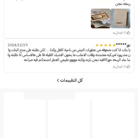
ريحته تجنن
(0)
ارسال رد
نور*****
2024/12/19
يا بنات انا كنت متخوفه من عطورات النيش من ناحية الثقل وكذا ... لكن طلبته على مدح البنات وا
ن مشهوره امريكيه معتمدته وقلت الاجانب ما يحبون الاشياء الثقيله فا على هالاساس انا طلبته ول
ما جاء الريحه خوراااافيه تجنن بارده وثابته موووو طبيعي الغطر انصحكم فيه صراحه
(4)
ارسال رد
كل التقييمات