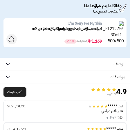
غالبًا ما يتم شراؤها معًا
المنتجات الموصى بها
I'm Sorry For My Skin
أمبولة العسل من ايم سوري فور ماي سكن - 30 مل
1,169

-14%

1,365
الوصف
مواصفات
4.9
اكتب تقيمك
9 تقييم
ابت*****
2025/01/01
عطر ناعم صباحي
(0)
ارسال رد
محم*****
2024/12/29