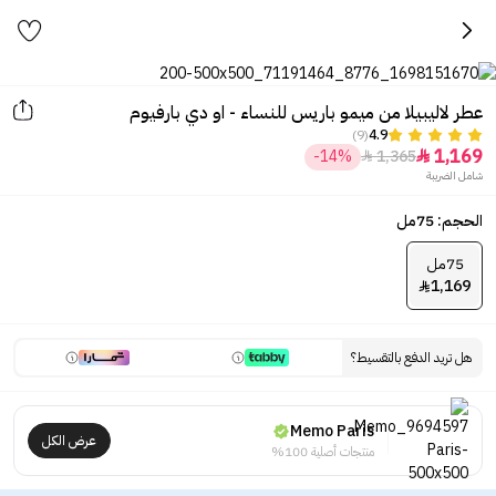
عطر لاليبيلا من ميمو باريس للنساء - او دي بارفيوم
(9)
4.9
1,169
-14%
1,365


شامل الضريبة
الحجم: 75مل
75مل
1,169

هل تريد الدفع بالتقسيط؟
Memo Paris
عرض الكل
منتجات أصلية 100%