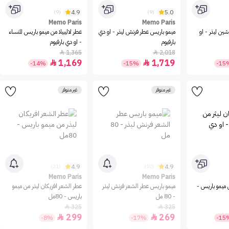
4.9
5.0
(9)
(9)
Memo Paris
Memo Paris
ين ليذر - او
ميمو باريس عطر فرنش ليذر - او دي
عطر لاليبيلا من ميمو باريس للنساء
بارفيوم
- او دي بارفيوم
1,365
2,018


1,169
1,719


-14%
-15%
-15
غير متوفر
غير متوفر
4.9
4.9
(21)
(10)
Memo Paris
Memo Paris
ن ميمو باريس -
ميمو باريس عطر الشعر فرنش ليذر
عطر الشعر افريكان ليذر من ميمو
- 80 مل
باريس - 80مل
325
325


299
269


-8%
-17%
-15