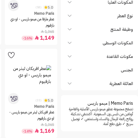
المكونات العليا
5.0
(58)
Memo Paris
نوع العطر
عطر مارفا من ميمو باريس - او دي
بارفيوم
وظيفة المنتج
1,365

1,149

-16%
المكونات الوسطى
مكونات القاعدة
الجنس
العائلة العطرية
5.0
(33)
Memo Paris | ميمو باريس
Memo Paris
تصفح مجموعة عطور ميمو باريس الأصلية والفاخرة
عطر افريكان ليذر من ميمو باريس -
أونلاين من نايس ون السعودية. اكتشفي تشكيلة
او دي بارفيوم
روائح رائعة للرجال والنساء واستمتعي ✓ توصيل
سريع ✓ طرق دفع آمنة.
1,365

1,169

-14%