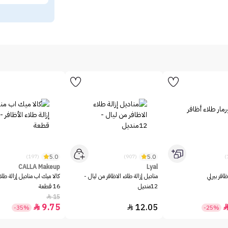
5.0
5.0
(197)
(907)
CALLA Makeup
Lyal
ظافر بيرلي
مناديل إزالة طلاء الاظافر من ليال -
كالا ميك اب مناديل إزالة طلاء
12منديل
16 قطعة
15

9.75
12.05


-35%
-25%