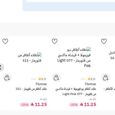
5.0
5.0
(44)
(24)
Flormar
Flormar
 الأظافر -
طلاء أظافر نيو فورمولا + فرشاة ماكسي
طلاء أظافر من فلورمار - 311
من فلورمار - 077 Light Pink
15
15


11.25
11.25


-25%
-25%