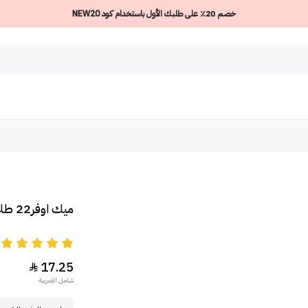
خصم 20٪ على طلبك الأول باستخدام كود NEW20
ميك اوفر22 طلاء اظافر بيست ون - NP060
5
17.25

شامل الضريبة