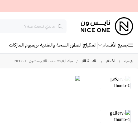
جميع الأقسام
المكياج
العطور
الصحة والتغذية
بريميوم
الماركات
الرئيسية
/
الأظافر
/
طلاء الأظافر
/
ميك اوفر22 طلاء اظافر بيست ون - NP060