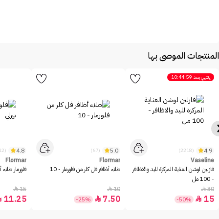
المنتجات الموصى بها
ينتهي بعد
10:44:59
4.8
5.0
4.9
(12)
(67)
(2218)
Flormar
Flormar
Vaseline
فازلين لوشن العناية المركزة لليد والاظافر
طلاء أظافر فل كلر من فلورمار - 10
فلورمار طلاء أ
- 100 مل
15
10
30



11.25
7.50
15



-25%
-50%