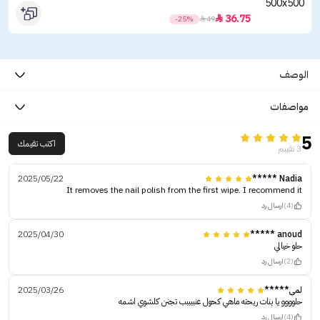
36.75

-25%

49
الوصف
مواصفات
5
اكتب تقيمك
3 تقييم
2025/05/22
Nadia *****
It removes the nail polish from the first wipe. I recommend it
(4)
ارسال رد
2025/04/30
anoud *****
حلو خيالي
(2)
ارسال رد
لمى*****
2025/03/26
حلوووو يا بنات ريحته ماهي كحول عنببببب تجنن كلشوي اشمه
(4)
ارسال رد