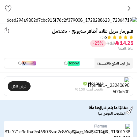
فلورمار مزيل طلاء أظافر سترونج - 125مل
(3)
5
14.25
-25%
19


شامل الضريبة
هل تريد الدفع بالتقسيط؟
Flormar
عرض الكل
منتجات أصلية 100%
غالبًا ما يتم شراؤها معًا
المنتجات الموصى بها
Flormar
فلورمار أحمر شفاه روج شير أب