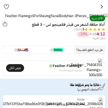
الأكثر شهرة
أداة حلاقة الشعر من فيذر فلامينجو اس - 3 قطع
(4656)
5
12
-33%
18


شامل الضريبة
هل تريد الدفع بالتقسيط؟
Feather-Flamingo
عرض الكل
منتجات أصلية 100%
غالبًا ما يتم شراؤها معًا
المنتجات الموصى بها
Acure
مقشر الوجه للتفتيح من اكيور - 118مل