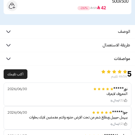
42

-26%

57
الوصف
طريقة الاستعمال
مواصفات
5
اكتب تقيمك
4656 تقييم
نور*****
2026/06/30
المعروف لايعرف
(1)
ارسال رد
جوا*****
2026/06/30
ييهببل حييييل ويطلع شعر من تحت الارض خذوه وانتم مغمضين لايك يحلوات
(2)
ارسال رد