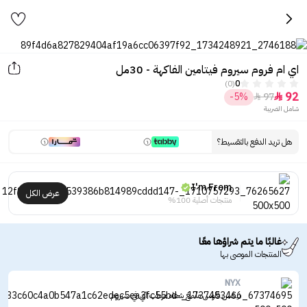
اي ام فروم سيروم فيتامين الفاكهة - 30مل
(0)
0
92
-5%
97


شامل الضريبة
هل تريد الدفع بالتقسيط؟
I'm From
عرض الكل
منتجات أصلية 100%
غالبًا ما يتم شراؤها معًا
المنتجات الموصى بها
NYX
نيكس قلوس ملمع شفاه مرطب آي في سيروم