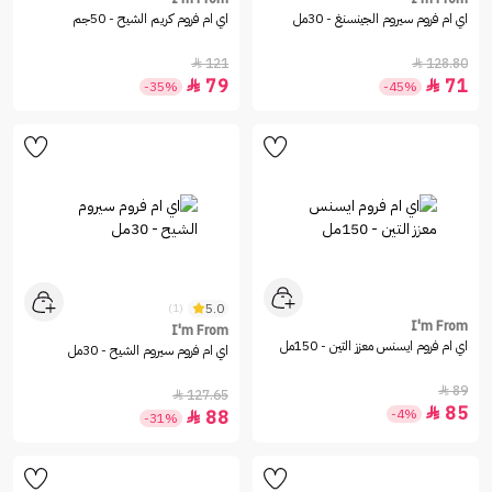
اي ام فروم سيروم الجينسنغ - 30مل
اي ام فروم كريم الشيح - 50جم
121
128.80


79
71


-35%
-45%
5.0
(1)
I'm From
I'm From
اي ام فروم ايسنس معزز التين - 150مل
اي ام فروم سيروم الشيح - 30مل
89

127.65

85

-4%
88

-31%