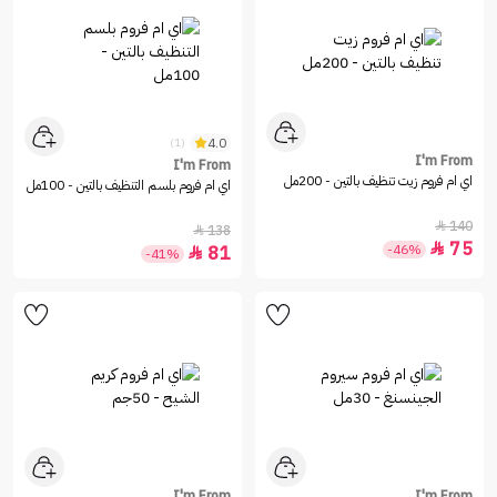
4.0
(1)
I'm From
I'm From
اي ام فروم زيت تنظيف بالتين - 200مل
اي ام فروم بلسم التنظيف بالتين - 100مل
140

138

75

-46%
81

-41%
I'm From
I'm From