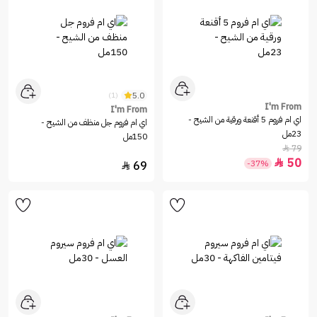
5.0
(1)
I'm From
I'm From
اي ام فروم 5 أقنعة ورقية من الشيح -
اي ام فروم جل منظف من الشيح -
23مل
150مل
79

50

-37%
69
