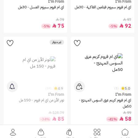
I'm From
I'm From
اي ام فروم سيروم فيتامين الفاكهة - 30مل
اي ام فروم سيروم العسل - 30مل
79
97


75
92


-5%
-5%
غير متوفر
4.9
5.0
(59)
(1)
I'm From
I'm From
اي ام فروم كريم عرق السوس المهدئ -
تونر الأرز من اي ام فروم - 150 مل
50مل
128.79
99


85
58


-34%
-41%