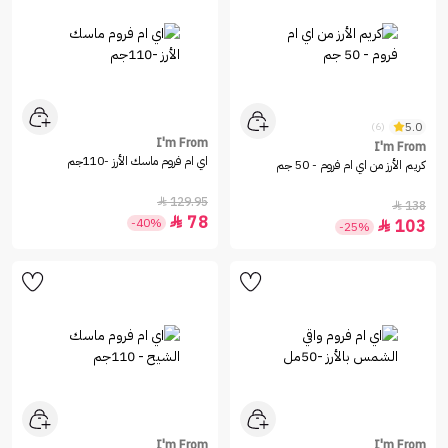
5.0
(6)
I'm From
I'm From
اي ام فروم ماسك الأرز -110جم
كريم الأرز من اي ام فروم - 50 جم
129.95

138

78

-40%
103

-25%
I'm From
I'm From