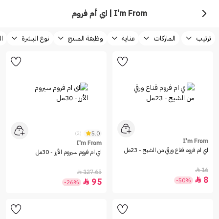
I'm From | اي أم فروم
ترتيب
الماركات
عناية
وظيفة المنتج
نوع البشرة
ال
5.0
(2)
I'm From
I'm From
اي ام فروم قناع ورقي من الشيح - 23مل
اي ام فروم سيروم الأرز - 30مل
16

127.65

8

-50%
95

-26%