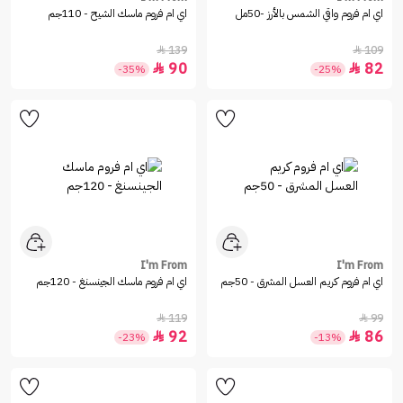
اي ام فروم واقي الشمس بالأرز -50مل
اي ام فروم ماسك الشيح - 110جم
139
109


90
82


-35%
-25%
I'm From
I'm From
اي ام فروم كريم العسل المشرق - 50جم
اي ام فروم ماسك الجينسنغ - 120جم
119
99


92
86


-23%
-13%