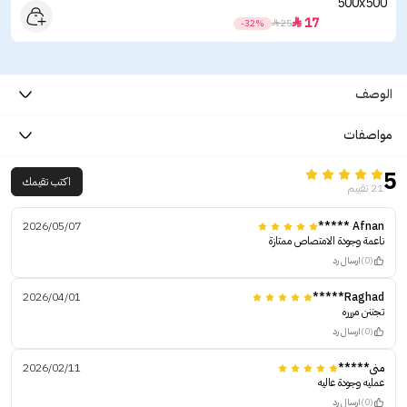
17

-32%

25
الوصف
مواصفات
5
اكتب تقيمك
21 تقييم
2026/05/07
Afnan *****
ناعمة وجودة الامتصاص ممتازة
(0)
ارسال رد
2026/04/01
Raghad*****
تجننن مررره
(0)
ارسال رد
منى*****
2026/02/11
عمليه وجودة عاليه
(0)
ارسال رد