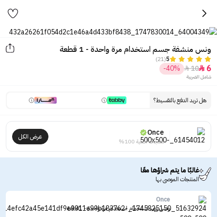
ونس منشفة جسم استخدام مرة واحدة - 1 قطعة
(21)
5
6
-40%
10


شامل الضريبة
هل تريد الدفع بالتقسيط؟
Once
عرض الكل
منتجات أصلية 100%
غالبًا ما يتم شراؤها معًا
المنتجات الموصى بها
Once
ونس روب استحمام استخدام مرة واحدة - 1قطعة