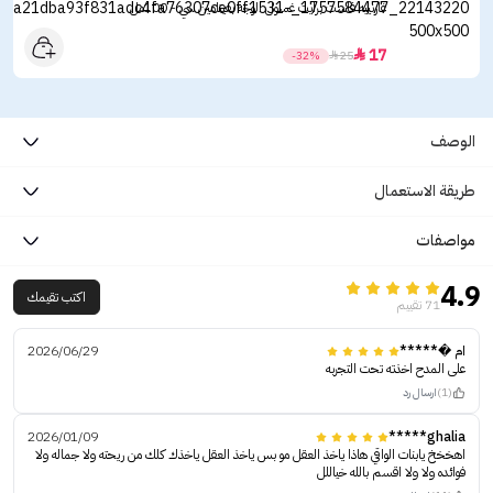
غارنييه فاست برايت غسول الوجه بفيتامين سي - 100مل
17

-32%

25
الوصف
طريقة الاستعمال
مواصفات
4.9
اكتب تقيمك
71 تقييم
ام �*****
2026/06/29
على المدح اخذته تحت التجربه
(1)
ارسال رد
2026/01/09
ghalia*****
اهخخخ يابنات الواقي هاذا ياخذ العقل مو بس ياخذ العقل ياخذك كلك من ريحته ولا جماله ولا
فوائده ولا ولا اقسم بالله خياللل