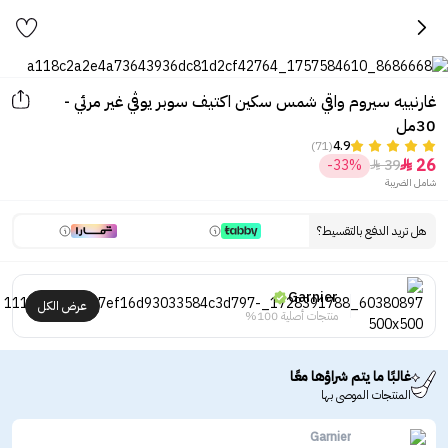
غارنييه سيروم واقي شمس سكين اكتيف سوبر يوڤي غير مرئي -
30مل
(71)
4.9
26
-33%
39


شامل الضريبة
هل تريد الدفع بالتقسيط؟
Garnier
عرض الكل
منتجات أصلية 100%
غالبًا ما يتم شراؤها معًا
المنتجات الموصى بها
Garnier