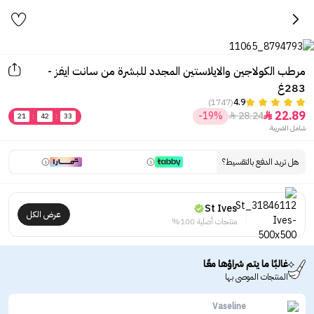
مرطب الكولاجين والايلاستين المجدد للبشرة من سانت ايفز -
283غ
(1747)
4.9
22.89
-19%
28.24


21
:
42
:
33
شامل الضريبة
هل تريد الدفع بالتقسيط؟
St Ives
عرض الكل
منتجات أصلية 100%
غالبًا ما يتم شراؤها معًا
المنتجات الموصى بها
Vaseline