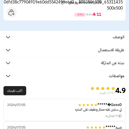
فازلين مرطب شفاه روز ميني - 7غ
11

-35%

17
الوصف
طريقة الاستعمال
نبذة عن الماركة
مواصفات
4.9
اكتب تقيمك
1747 تقييم
2026/07/05
GoooD�*****
لي سنتين عليه ممتاز وخفيف على البشره
(0)
ارسال رد
شهد*****
2026/07/05