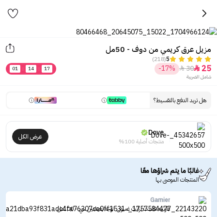
مزيل عرق كريمي من دوف - 50مل
(218)
5
25
-17%
30


01
:
14
:
17
شامل الضريبة
هل تريد الدفع بالتقسيط؟
Dove
عرض الكل
منتجات أصلية 100%
غالبًا ما يتم شراؤها معًا
المنتجات الموصى بها
Garnier
غارنييه فاست برايت غسول الوجه بفيتامين سي - 100مل