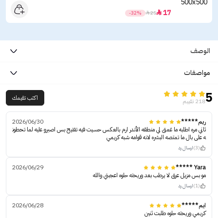
17

-32%

25
الوصف
مواصفات
5
اكتب تقيمك
218 تقييم
ريم*****
2026/06/30
ثاني مره اطلبه ما غمق لي منطقه الأندر ارم بالعكس حسيت فيه تفتيح بس اصبرو عليه لما تحطون
ه على بال ما تمتصه البشره لانه قوامه شبه كريمي
(3)
ارسال رد
2026/06/29
Yara *****
مو بس مزيل عرق لا يرطب بعد وريحته حلوه اعجبني والله
(1)
ارسال رد
ايم*****
2026/06/28
كريمي وريحته حلوه طلبت ثنين