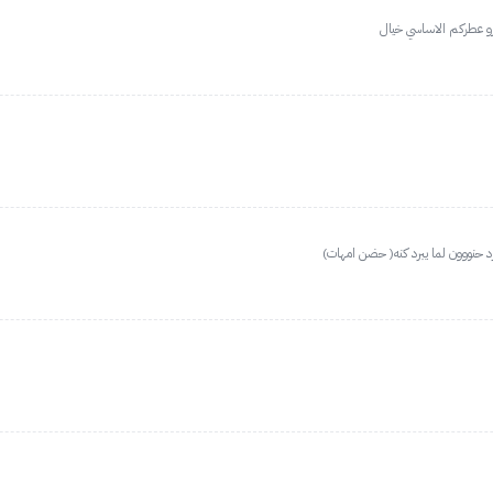
رو عطركم الاساسي خيال
د حنووون لما يبرد كنه( حضن امهات)