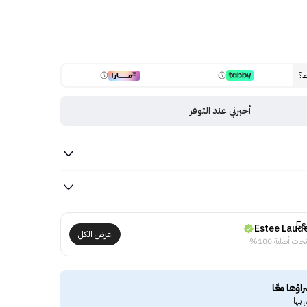
ط؟
أخبرني عند التوفر
Estee Laud
عرض الكل
جات أصلية 100%
راؤها معًا
 بها