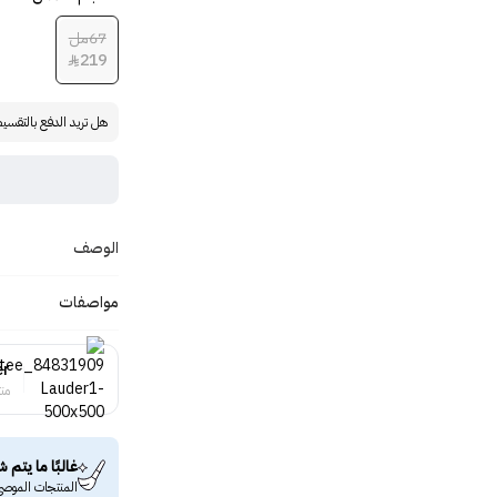
67مل
219

هل تريد الدفع بالتقسي
الوصف
مواصفات
er
منت
غالبًا ما يتم ش
المنتجات الموصى