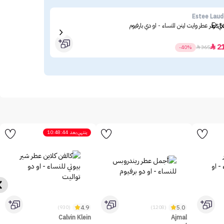
kin
Estee Laud
ي لودر عطر وايت لينن للنساء - او دي بارفيوم
أمبو
19
2

-40%

365
ينتهي بعد
10:48:44
4.9
5.0
(930)
(1208)
Calvin Klein
Ajmal