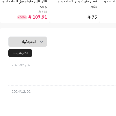
للنساء - او
أجمل عطر ريندروبس للنساء - او دو
كالفن كلاين عطر شير بيوتي للنساء - او دو
برفيوم
تواليت
315

107.91
75


-66%
اكتب تقيمك
2025/01/02
2024/12/02