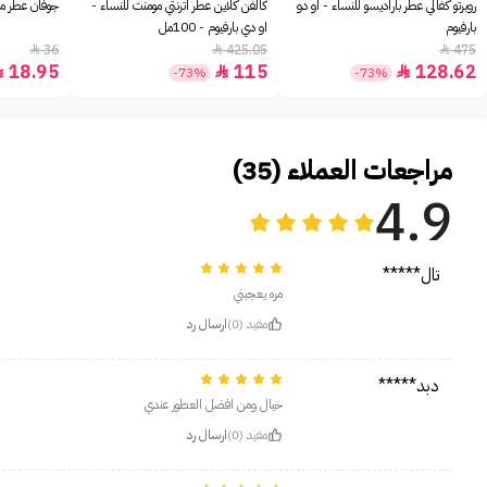
روبرتو كفالي عطر باراديسو للنساء - او دو
كالفن كلاين عطر اترنتي مومنت للنساء -
جوفان عطر مس
بارفيوم
او دي بارفيوم - 100مل
36
425.05
475



18.95
115
128.62



-73%
-73%
مراجعات العملاء (35)
4.9
تال*****
مره يعجبني
مفيد (0)
ارسال رد
دبد*****
خيال ومن افضل العطور عندي
مفيد (0)
ارسال رد