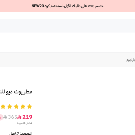
خصم 20٪ على طلبك الأول باستخدام كود NEW20
ارفيوم
عطر يوث ديو للن
9
219
365


%
شامل الضريبة
الحجم: 67مل