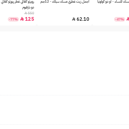
ك للنساء - او دو كولونيا
أجمل زيت عطري مسك سيلك - 12جم
روبرتو كفالي عطر ربورتو كفالي 
دو بارفيوم
550

125
62.10


-77%
-47%