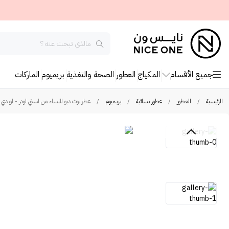
جميع الأقسام
المكياج
العطور
الصحة والتغذية
بريميوم
الماركات
الرئيسية
/
العطور
/
عطور نسائية
/
بريميوم
/
عطر يوث ديو للنساء من استي لودر - او دي ب