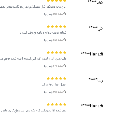
هند*****
جنن بنات لايفوتكم قبل عطوراتكم يصير هو قاعده بعدين تعط
مفيد (0)
ارسال رد
كاي*****
فخامه فخامه فخامه وخاصه في وقت الشتاء
مفيد (1)
ارسال رد
Hanadi*****
والله هذي المره المدري كم اللي اشتريه احبببه فخم فخم وبار
مفيد (7)
ارسال رد
رشا*****
جميل جدا ريحة امهات
مفيد (0)
ارسال رد
Hanadi*****
عطر فخم اذا برد وثاابت لازم يكون على تسريحتي كل ماخلص