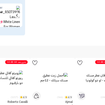
er
است
19
10:48:
ينتهي بعد
10:48:44
4.9
4.9
(1217)
(566)
Roberto Cavalli
Ajmal