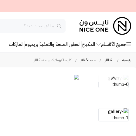
جميع الأقسام
المكياج
العطور
الصحة والتغذية
بريميوم
الماركات
الرئيسية
/
الأظافر
/
طلاء الأظافر
/
كاريسا كوزماتيكس طلاء أظافر