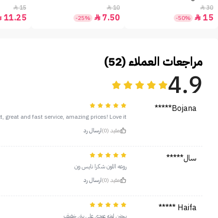
15
10
30



11.25
7.50
15



-25%
-50%
مراجعات العملاء (52)
4.9
Bojana*****
, great and fast service, amazing prices! Love it!!
مفيد (0)
ارسال رد
سال*****
روعه اللون شكرا نايس ون
مفيد (0)
ارسال رد
Haifa *****
يجنن لونه عودي على بني خفيف