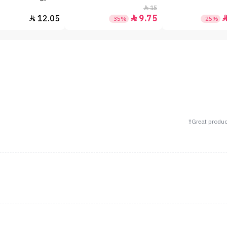
15

12.05
9.75


-35%
-25%
Great product