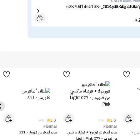
ano
CALLA Nails Poli
ا ميك اب طلاء اظافر - 211
طلاء
29

5.0
5.0
(44)
(24)
Flormar
Flormar
ليال -
طلاء أظافر نيو فورمولا + فرشاة ماكسي
طلاء أظافر من فلورمار - 311
من فلورمار - 077 Light Pink