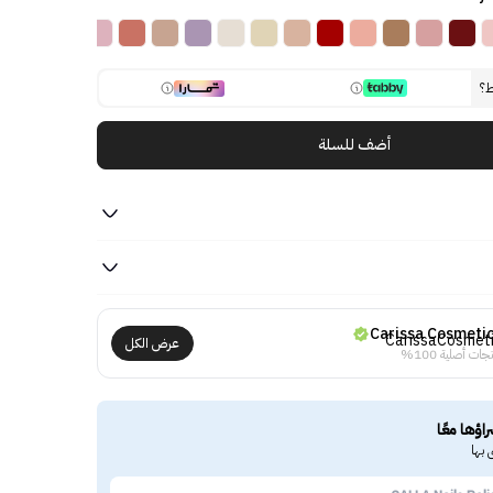
ط؟
أضف للسلة
Carissa Cosmeti
عرض الكل
جات أصلية 100%
راؤها معًا
 بها