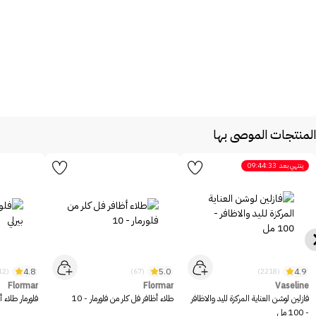
المنتجات الموصى بها
ينتهي بعد
09:44:33
4.8
5.0
4.9
(12)
(67)
(2218)
Flormar
Flormar
Vaseline
فازلين لوشن العناية المركزة لليد والاظافر
طلاء أظافر فل كلر من فلورمار - 10
فلورمار طلاء أ
- 100 مل