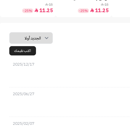
15
15


11.25
11.25


-25%
-25%
اكتب تقيمك
2025/12/17
2025/06/27
2025/02/07