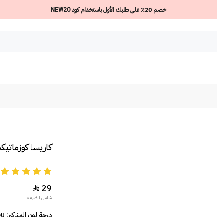
خصم 20٪ على طلبك الأول باستخدام كود NEW20
كاريسا كوزماتيك
9
29

شامل الضريبة
درجة لون المناكير: Fawn’d of you