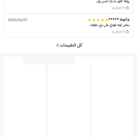
روعه اللون شكرا نايس ون
(0)
ارسال رد
2025/02/07
Haifa *****
يجنن لونه عودي على بني خفيف
(4)
ارسال رد
كل التقييمات