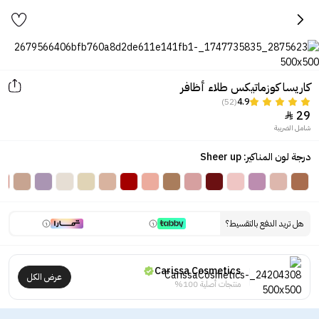
كاريسا كوزماتيكس طلاء أظافر
(52)
4.9
29

شامل الضريبة
درجة لون المناكير: Sheer up
هل تريد الدفع بالتقسيط؟
Carissa Cosmetics
عرض الكل
منتجات أصلية 100%