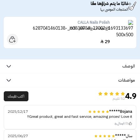
غالبًا ما يتم شراؤها معًا
المنتجات الموصى بها
CALLA Nails Polish
كالا ميك اب طلاء اظافر - 211
29

الوصف
مواصفات
4.9
اكتب تقيمك
52 تقييم
2025/12/17
Bojana*****
Great product, great and fast service, amazing prices! Love it!!
(0)
ارسال رد
سال*****
2025/06/27