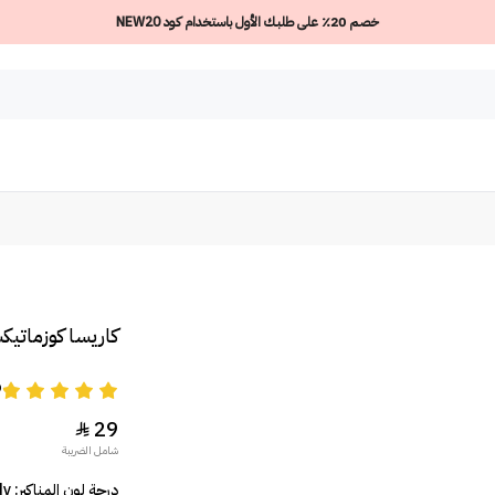
خصم 20٪ على طلبك الأول باستخدام كود NEW20
كاريسا كوزماتيك
9
29

شامل الضريبة
درجة لون المناكير: Cotton Candy