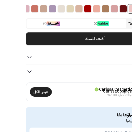
ط؟
أضف للسلة
Carissa Cosmeti
عرض الكل
جات أصلية 100%
راؤها معًا
 بها