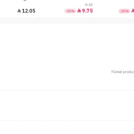
15

12.05
9.75


-35%
-25%
Great product