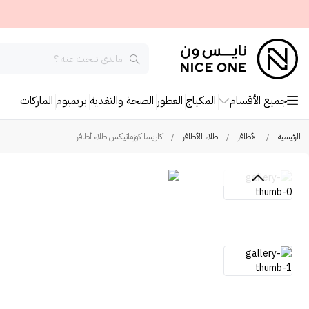
جميع الأقسام
المكياج
العطور
الصحة والتغذية
بريميوم
الماركات
الرئيسية
/
الأظافر
/
طلاء الأظافر
/
كاريسا كوزماتيكس طلاء أظافر