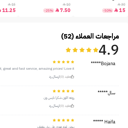
15
10
30



11.25
7.50
15



-25%
-50%
مراجعات العملاء (52)
4.9
Bojana*****
, great and fast service, amazing prices! Love it!!
مفيد (0)
ارسال رد
سال*****
روعه اللون شكرا نايس ون
مفيد (0)
ارسال رد
Haifa *****
يجنن لونه عودي على بني خفيف