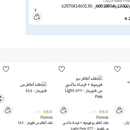
ano
CALLA Nails Poli
ا ميك اب طلاء اظافر - 211
طلاء
29

5.0
5.0
(44)
(24)
Flormar
Flormar
ليال -
طلاء أظافر نيو فورمولا + فرشاة ماكسي
طلاء أظافر من فلورمار - 311
من فلورمار - 077 Light Pink