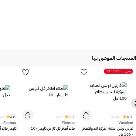
المنتجات الموصى بها
ينتهي بعد
13:17:22
4.8
5.0
4.9
(12)
(67)
(2218)
Flormar
Flormar
Vaseline
فازلين لوشن العناية المركزة لليد والاظافر
طلاء أظافر فل كلر من فلورمار - 10
فلورمار طلاء أ
- 100 مل