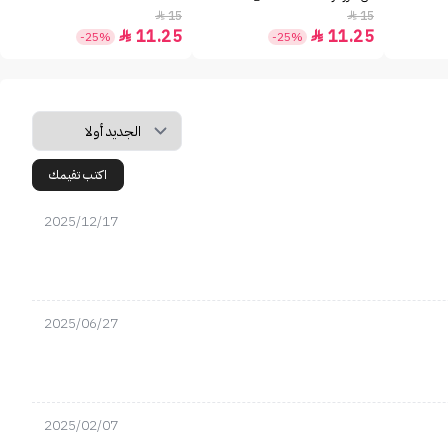
15
15


11.25
11.25


-25%
-25%
اكتب تقيمك
2025/12/17
2025/06/27
2025/02/07