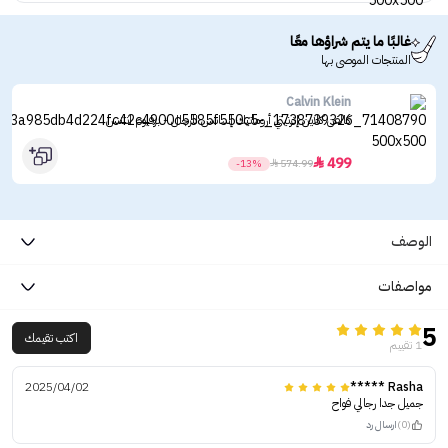
غالبًا ما يتم شراؤها معًا
المنتجات الموصى بها
Calvin Klein
كالفن كلاين إترنيتي أروماتيك إسانس للرجال - برفيوم انتنس
499

-13%

574.99
الوصف
مواصفات
5
اكتب تقيمك
1 تقييم
2025/04/02
Rasha *****
جميل جدا رجالي فواح
(0)
ارسال رد