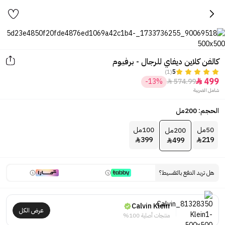
كالفن كلاين ديفاي للرجال - برفيوم
(1)
5
499
-13%
574.99


شامل الضريبة
الحجم: 200مل
50مل
100مل
200مل
399
219
499



هل تريد الدفع بالتقسيط؟
Calvin Klein
عرض الكل
منتجات أصلية 100%