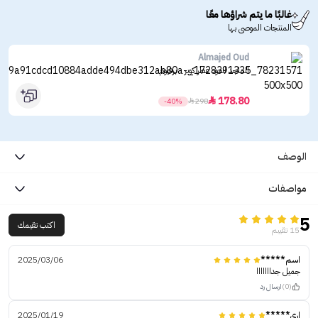
غالبًا ما يتم شراؤها معًا
المنتجات الموصى بها
Almajed Oud
الماجد للعود عطر كوير - برفيوم
178.80

-40%

298
الوصف
مواصفات
5
اكتب تقيمك
15 تقييم
اسم*****
2025/03/06
جميل جدااااااا
(0)
ارسال رد
اري*****
2025/01/19