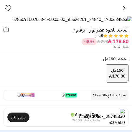
الماجد للعود عطر نوار - برفيوم
(15)
5
178.80
-40%
298


شامل الضريبة
الحجم: 150مل
150مل
178.80

هل تريد الدفع بالتقسيط؟
Almajed Oud
عرض الكل
منتجات أصلية 100%