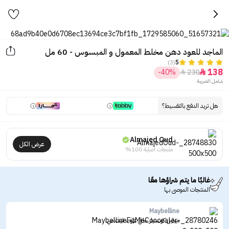
الماجد للعود دهن مخلط المعمول و المبسوس - 60 مل
(3)
5
138
-40%
230


شامل الضريبة
هل تريد الدفع بالتقسيط؟
Almajed Oud
عرض الكل
منتجات أصلية 100%
غالبًا ما يتم شراؤها معًا
المنتجات الموصى بها
Maybelline
ميبلين كونسيلر خافي عيوب فيت مي