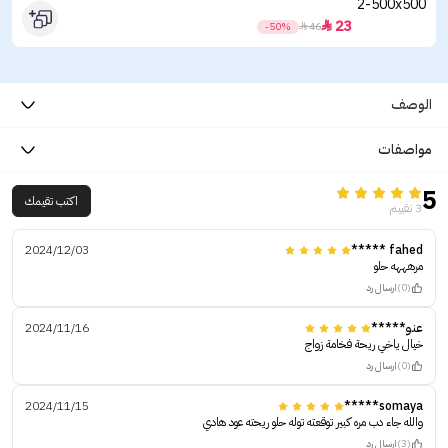
23

-50%

46
الوصف
مواصفات
5
اكتب تقيمك
3 تقييم
2024/12/03
fahed *****
مرهههه حلو
(0)
ارسال رد
عنو*****
2024/11/16
خيال ياخي ريحة فخامة زواج
(0)
ارسال رد
2024/11/15
somaya*****
والله جاء دب مره كبير توقعته توله حلو ريحته عود هادي
(3)
ارسال رد