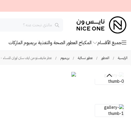
جميع الأقسام
المكياج
العطور
الصحة والتغذية
بريميوم
الماركات
الرئيسية
/
العطور
/
عطور نسائية
/
بريميوم
/
عطر مانيفستو من ايف سان لوران للنساء - او