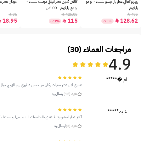
روبرتو كفالي عطر باراديسو للنساء - او دو
كالفن كلاين عطر اترنتي مومنت للنساء -
جوفان عطر مس
بارفيوم
او دي بارفيوم - 100مل
36
425.05
475



18.95
115
128.62



-73%
-73%
مراجعات العملاء (30)
4.9
ام �*****
عطري قبل عشر سنوات وكان من ضمن عطوري يوم الزواج خيال 
مفيد (12)
ارسال رد
شيم*****
أكثر عطر احبه ومرتبط عندي بالمناسبات الله يديمها ويسعدنا ،
مفيد (3)
ارسال رد