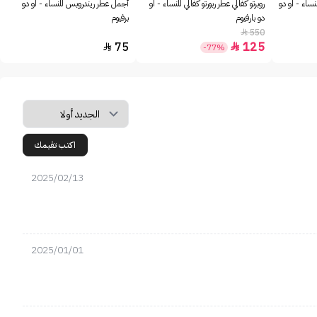
نساء - او دو
روبرتو كفالي عطر ربورتو كفالي للنساء - او
أجمل عطر ريندروبس للنساء - او دو
دو بارفيوم
برفيوم
550

75
125


-77%
اكتب تقيمك
2025/02/13
2025/01/01