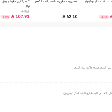
ك للنساء - او دو كولونيا
أجمل زيت عطري مسك سيلك - 12جم
كالفن كلاين عطر شير بيوتي لل
تواليت
315

107.91
62.10


-66%
-47%
بس السعر صدمه ماكان بهذا السعر
 كل ماتخلص علبة اشتري ثانية ، شكراً نايس ون