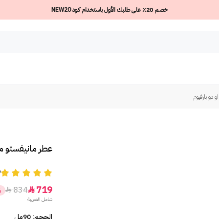
خصم 20٪ على طلبك الأول باستخدام كود NEW20
 دو بارفيوم
عطر مانيفستو من
9
719
834


%
شامل الضريبة
الحجم: 90مل