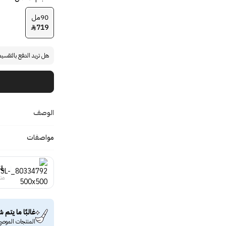
90مل
719

هل تريد الدفع بالتقسي
الوصف
مواصفات
SL
منت
غالبًا ما يتم ش
المنتجات الموصى