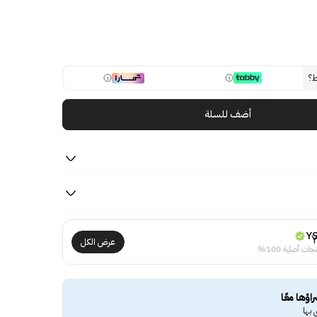
ط؟
أضف للسلة
Y
عرض الكل
جات أصلية 100%
راؤها معًا
 بها