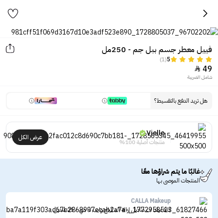
فييل معطر جسم ببل جم - 250مل
(1)
5
49

شامل الضريبة
هل تريد الدفع بالتقسيط؟
Vielle
عرض الكل
منتجات أصلية 100%
غالبًا ما يتم شراؤها معًا
المنتجات الموصى بها
CALLA Makeup
كالا ميك اب مناديل إزالة المكياج وايب ذا دي - 25 منديل