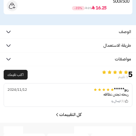
16.25

-35%

25
الوصف
طريقة الاستعمال
مواصفات
5
اكتب تقيمك
1 تقييم
ريو*****
2024/11/12
ريحته تجننن نظاافه
(1)
ارسال رد
كل التقييمات