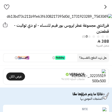
فرزاتشي مجموعة عطر ايروس بور فيم للنساء - او دي تواليت -
قطعتين
(0)
0
388

شامل الضريبة
هل تريد الدفع بالتقسيط؟
VERSACE
عرض الكل
منتجات أصلية 100%
غالبًا ما يتم شراؤها معًا
المنتجات الموصى بها
NYX