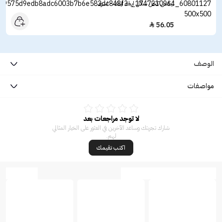
نيكس كحل سائل ايبك اينك - اسود
56.05

الوصف
مواصفات
لا توجد مراجعات بعد
شارك تجربتك وساعد الآخرين في العثور على الخيار المثالي
لهم.
اكتب تقيمك