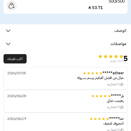
53.71

الوصف
مواصفات
5
اكتب تقيمك
269 تقييم
2026/07/05
atheer*****
خيال من افضل الايلاينر يرسم بسهولة
(0)
ارسال رد
يار*****
2026/06/28
رهيبببب خيالي
(0)
ارسال رد
حنا*****
2026/06/19
المعروف لايعرف
(0)
ارسال رد