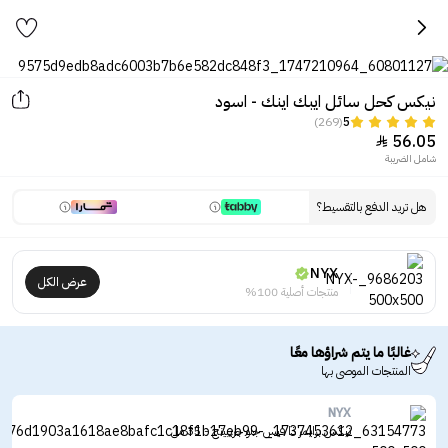
نيكس كحل سائل ايبك اينك - اسود
(269)
5
56.05

شامل الضريبة
هل تريد الدفع بالتقسيط؟
NYX
عرض الكل
منتجات أصلية 100%
غالبًا ما يتم شراؤها معًا
المنتجات الموصى بها
NYX
نيكس برايمر ذا فيس جلو جريبينج - 35 مل