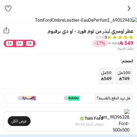
عطر اومبري ليذر من توم فورد - او دي برفيوم
(170)
5
549
-17%
664


18
:
53
:
38
شامل الضريبة
الحجم:
100مل
50مل
549
749


هل تريد الدفع بالتقسيط؟
Tom Ford
عرض الكل
منتجات أصلية 100%