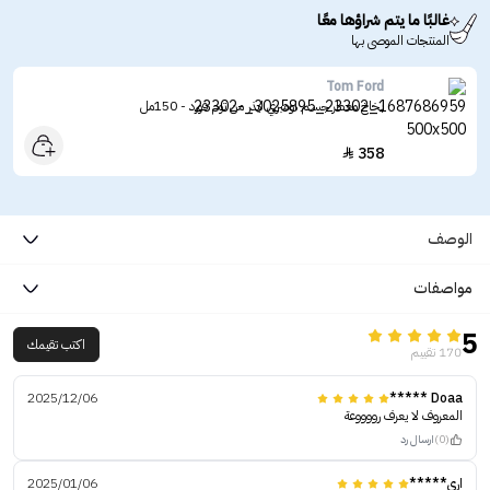
غالبًا ما يتم شراؤها معًا
المنتجات الموصى بها
Tom Ford
بخاخ معطر جسم اومبري ليذر من توم فورد - 150مل
358

الوصف
مواصفات
5
اكتب تقيمك
170 تقييم
2025/12/06
Doaa *****
المعروف لا يعرف رووووعة
(0)
ارسال رد
اري*****
2025/01/06