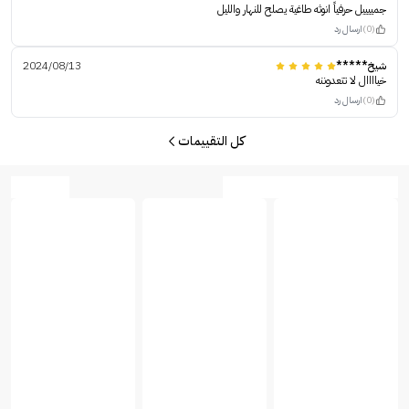
جمييييل حرفياً انوثه طاغية يصلح للنهار والليل
(0)
ارسال رد
شيخ*****
2024/08/13
خياااال لا تتعدوننه
(0)
ارسال رد
كل التقييمات