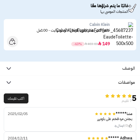
غالبًا ما يتم شراؤها معًا
المنتجات الموصى بها
Calvin Klein
كالفن كلاين عطر ايفوريا للرجال - أو دو تواليت - 100مل
149

-63%

403.03
الوصف
مواصفات
5
اكتب تقيمك
7 تقييم
مشا*****
2025/02/05
يجننن مره فخم على باودررر
(0)
ارسال رد
2024/12/11
Adhwa *****