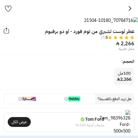
عطر لوست تشيري من توم فورد - او دو برفيوم
(7)
5
2,266

شامل الضريبة
الحجم:
100مل
2,266

هل تريد الدفع بالتقسيط؟
Tom Ford
عرض الكل
منتجات أصلية 100%