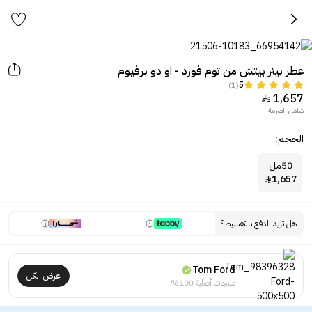
عطر بيتر بيتش من توم فورد - او دو برفيوم
(1)
5
1,657

شامل الضريبة
الحجم:
50مل
1,657

هل تريد الدفع بالتقسيط؟
Tom Ford
عرض الكل
منتجات أصلية 100%