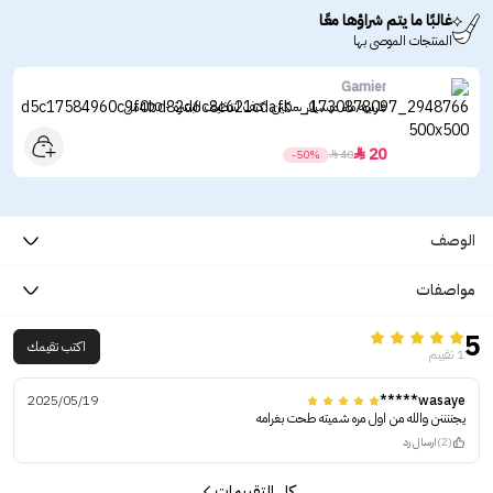
غالبًا ما يتم شراؤها معًا
المنتجات الموصى بها
Garnier
غارنييه ماء ميسيلار سكين اكتف لتنظيف البشرة - 400مل
20

-50%

40
الوصف
مواصفات
5
اكتب تقيمك
1 تقييم
2025/05/19
wasaye*****
يجننننن والله من اول مره شميته طحت بغرامه
(2)
ارسال رد
كل التقييمات