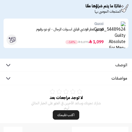
غالبًا ما يتم شراؤها معًا
المنتجات الموصى بها
Gucci
قوتشي عطر قوتشي قيلتي ابسولت للرجال - او دو برفيوم
1,099

-14%

1,275
الوصف
مواصفات
لا توجد مراجعات بعد
شارك تجربتك وساعد الآخرين في العثور على الخيار المثالي
لهم.
اكتب تقيمك