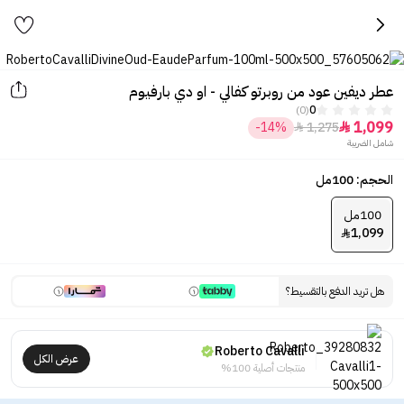
عطر ديفين عود من روبرتو كفالي - او دي بارفيوم
(0)
0
1,099
-14%
1,275


شامل الضريبة
الحجم: 100مل
100مل
1,099

هل تريد الدفع بالتقسيط؟
Roberto Cavalli
عرض الكل
منتجات أصلية 100%