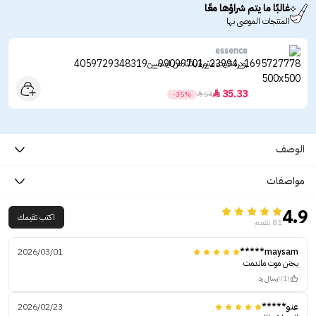
غالبًا ما يتم شراؤها معًا
المنتجات الموصى بها
essence
بودرة تثبيت منثورة بانانا من ايسنس
35.33

-35%

54
الوصف
مواصفات
4.9
اكتب تقيمك
81 تقييم
2026/03/01
maysam*****
يجنن موت ماندمت
(1)
ارسال رد
عنو*****
2026/02/23