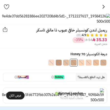
ريميل لندن كونسيلر خافي عيوب ذا مالتي تاسكر
(81)
4.9
35.33
-35%
54


شامل الضريبة
درجة الكونسيلر: 70 Honey
هل تريد الدفع بالتقسيط؟
Rimmel London
عرض الكل
منتجات أصلية 100%