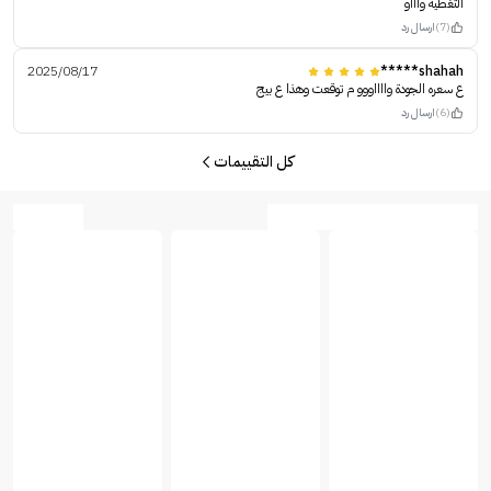
التغطية واااو
(7)
ارسال رد
2025/08/17
shahah*****
ع سعره الجودة وااااووو م توقعت وهذا ع بيج
(6)
ارسال رد
كل التقييمات