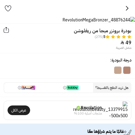
بودرة برونزر ميجا من ريفلوشن
(275)
5
49

شامل الضريبة
درجة البودرة:
هل تريد الدفع بالتقسيط؟
Revolution
عرض الكل
منتجات أصلية 100%
غالبًا ما يتم شراؤها معًا