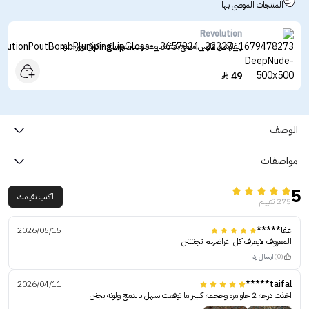
المنتجات الموصى بها
Revolution
ريفلوشن قلوس ملمع شفاه باوت بومب بلومبينج - كوكي وورم نود
49

الوصف
مواصفات
5
اكتب تقيمك
275 تقييم
عفا*****
2026/05/15
المعروف لايعرف كل اغراضهم تجننننن
(0)
ارسال رد
2026/04/11
taifal*****
اخذت درجه 2 حلو مره وحجمه كبيير ما توقعت سهل بالدمج ولونه يجنن