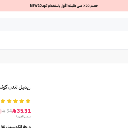
خصم 20٪ على طلبك الأول باستخدام كود NEW20
ريميل لندن كونس
9
35.31
54


شامل الضريبة
درجة الكونسيلر: 80 Tan