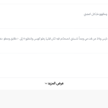
 وحطو. دعواتكم ليا
عرض المزيد