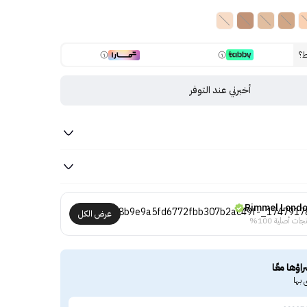
ط؟
أخبرني عند التوفر
Rimmel Lond
عرض الكل
جات أصلية 100%
راؤها معًا
 بها