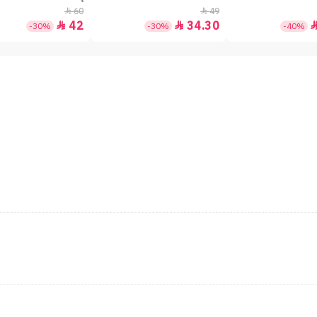
60
49


42
34.30


-30%
-30%
-40%