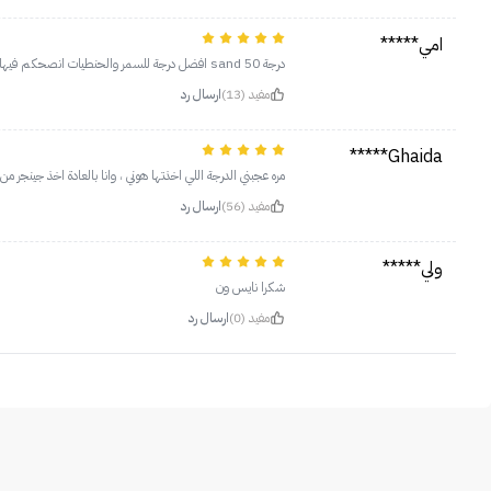
امي*****
درجة sand 50 افضل درجة للسمر والحنطيات انصحكم فيها وحللووو مايكتل اعجبني
مفيد (13)
ارسال رد
Ghaida*****
مره عجبني الدرجة اللي اخذتها هوني ، وانا بالعادة اخذ جينجر من نارس و25 من فت مي وجداً ناسبتني انصحكم فيه لكن قبلها رطبو كويس وانتظرو ٥ إلى ١٠ دقايق
مفيد (56)
ارسال رد
ولي*****
شكرا نايس ون
مفيد (0)
ارسال رد