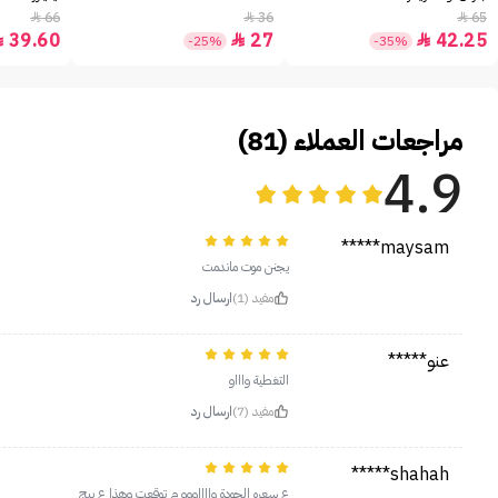
66
36
65



39.60
27
42.25



-25%
-35%
مراجعات العملاء (81)
4.9
maysam*****
يجنن موت ماندمت
مفيد (1)
ارسال رد
عنو*****
التغطية واااو
مفيد (7)
ارسال رد
shahah*****
ع سعره الجودة وااااووو م توقعت وهذا ع بيج