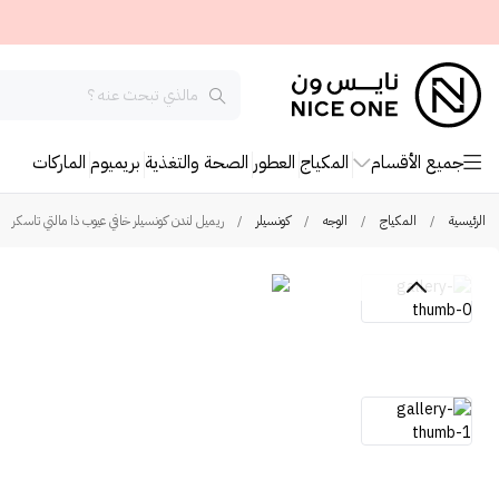
جميع الأقسام
المكياج
العطور
الصحة والتغذية
بريميوم
الماركات
الرئيسية
/
المكياج
/
الوجه
/
كونسيلر
/
ريميل لندن كونسيلر خافي عيوب ذا مالتي تاسكر