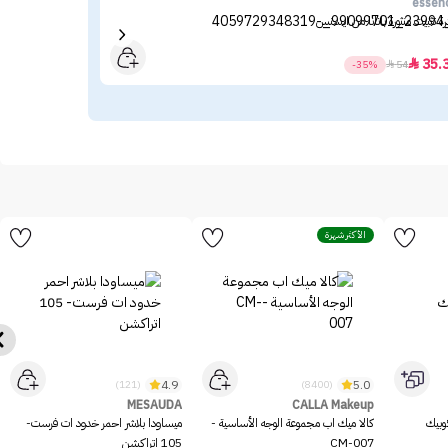
oca
essen
رة تثبيت منثورة بانانا من ايسنس
لوكا
.31
35.

-35%

54
الأكثر شهرة
4.9
5.0
(121)
(8400)
MESAUDA
CALLA Makeup
وبيك
كالا ميك اب مجموعة الوجه الأساسية -
ميساودا بلاشر احمر خدود ات فرست-
CM-007
105 اتراكشن