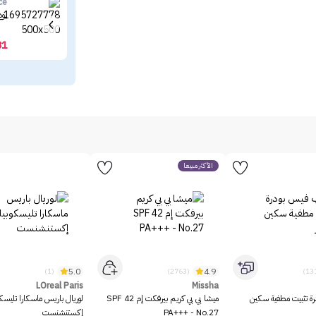
ce
بود
31
الأكثر مبيعاً
5.0
4.9
(1)
(2763)
LOreal Paris
Missha
رة تثبيت مطفية سكين
ميشا بي بي كريم بيرفكت إم SPF 42
لوريال باريس ماسكارا تليسك
PA+++ - No.27
إكستنشنست