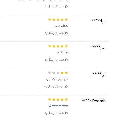
مفيد (6)
ارسال رد
ميا*****
تغطيته تجننن
مفيد (1)
ارسال رد
ريم*****
يجننننننننن
مفيد (0)
ارسال رد
اثي*****
حلو نفس تارت ثقيل
مفيد (3)
ارسال رد
Reemh *****
❤️❤️❤️❤️❤️حلو
مفيد (0)
ارسال رد