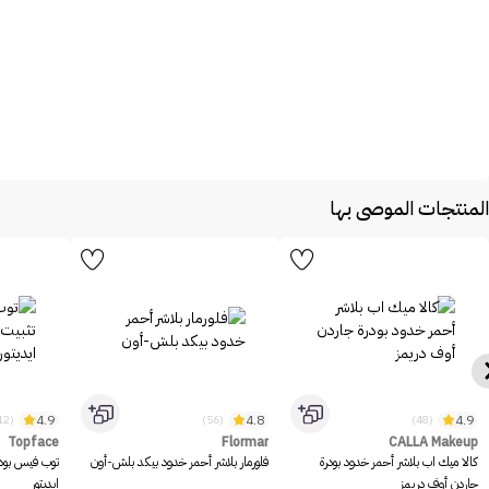
المنتجات الموصى بها
4.9
4.8
4.9
(1312)
(56)
(48)
Topface
Flormar
CALLA Makeup
كالا ميك اب بلاشر أحمر خدود بودرة
فلورمار بلاشر أحمر خدود بيكد بلش-أون
توب فيس بود
جاردن أوف دريمز
ايديتور