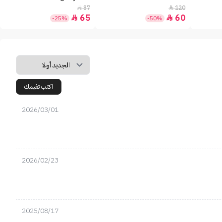
87
120


65
60


-25%
-50%
اكتب تقيمك
2026/03/01
2026/02/23
2025/08/17