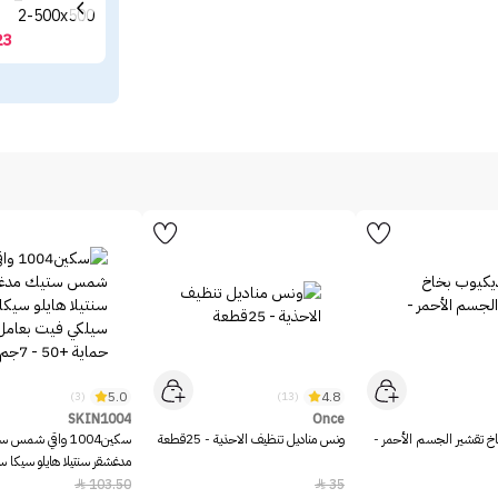
23
5.0
4.8
(3)
(13)
SKIN1004
Once
خ تقشير الجسم الأحمر -
ونس مناديل تنظيف الاحذية - 25قطعة
سكين1004 واقي شمس 
مدغشقر سنتيلا هايلو سيكا 
بعامل حماية +50 - 7جم
103.50
35

