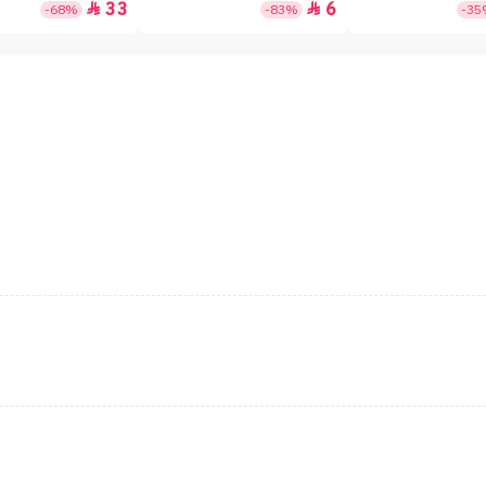
33
6


-68%
-83%
-3