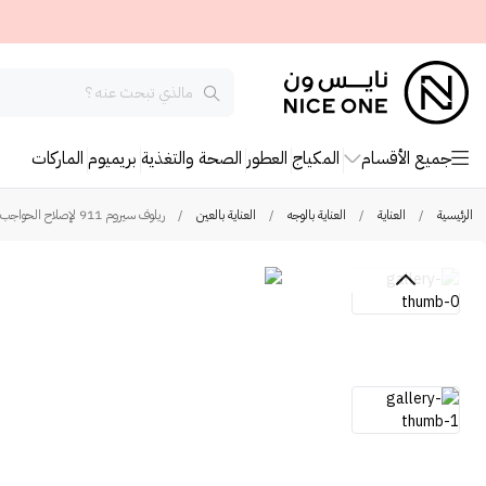
جميع الأقسام
المكياج
العطور
الصحة والتغذية
بريميوم
الماركات
الرئيسية
/
العناية
/
العناية بالوجه
/
العناية بالعين
/
ريلوف سيروم 911 لإصلاح الحواجب والرموش