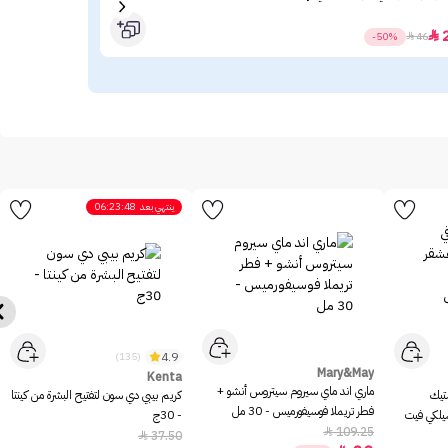
.63

-50%

46
ينتهي بعد
06:23:48
4.9
(135)
Mary&May
Kenta
ماري اند ماي سيروم سيتروس أنشو +
ستيك
كريم بيبي دي سون لتفتيح البشرة من كينتا
فطر تريملا فوسيفورميس - 30 مل
سيلكي فيت
- 30ج
109.25

37.50
