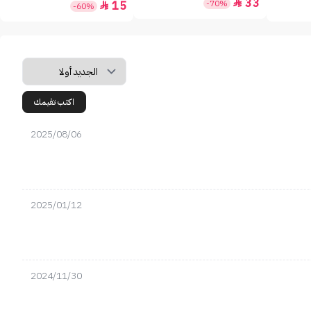
33

-70%
15

-60%
اكتب تقيمك
2025/08/06
2025/01/12
2024/11/30