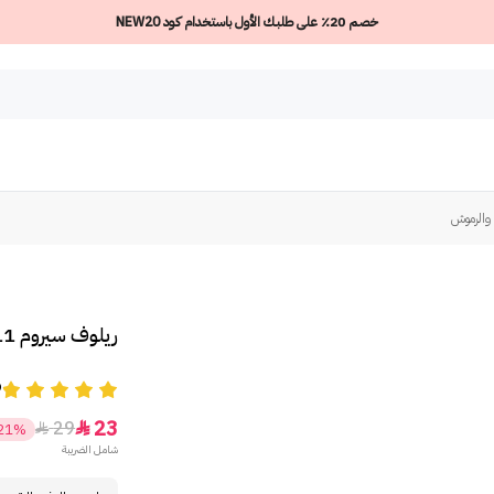
خصم 20٪ على طلبك الأول باستخدام كود NEW20
ريلوف سيروم 911 لإصلاح الحواجب والرموش
9
23
29


21%
شامل الضريبة