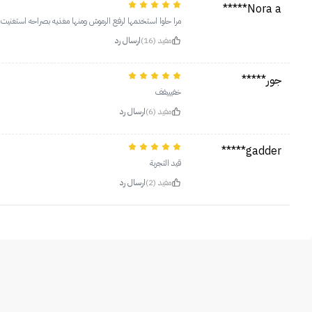
Nora a*****
مرا حلوا استخدمها لرفع الرموش ومنها مغذيه بصراحه استغنيت 
مفيد (16)
ارسال رد
جور*****
خفيييفف
مفيد (6)
ارسال رد
gadder*****
قيد التجربة
مفيد (2)
ارسال رد