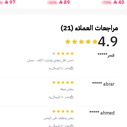
97
89
40



5%
-62%
-70%
مراجعات العملاء (21)
4.9
فجر*****
احس ثقل رموشي وصارت اكثف ، جميل
مفيد (6)
ارسال رد
abrar *****
يجننن مرهه
مفيد (2)
ارسال رد
ahmed *****
يجنن وخفيف على الرمش
مفيد (4)
ارسال رد