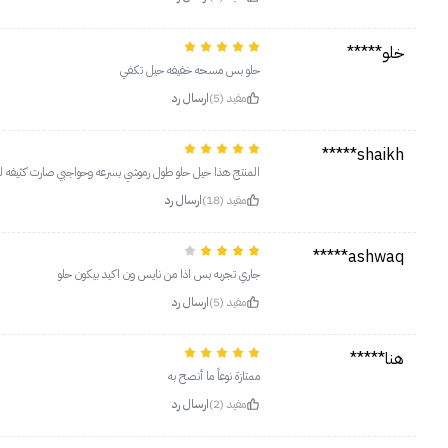
خلو*****
حلو بس مسحه خفيفه حيل تكفي
مفيد (5)
ارسال رد
shaikh*****
المنتج هذا حيل حلو طول رموشي بسرعه وحواجبي صارت كثيفه 
مفيد (18)
ارسال رد
ashwaq*****
جاري تجربه بس اذا من نايس ون اكيد بيكون حلو
مفيد (5)
ارسال رد
هنا*****
ممتازة نوعاً ما أنصح به
مفيد (2)
ارسال رد