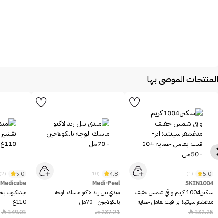
المنتجات الموصى بها
5.0
4.8
5.0
(2)
(10)
(1)
Medicube
Medi-Peel
SKIN1004
سكين1004 كريم واقي شمس خفيف
ميدي بيل ريد لاكتو ماسك الوجه
ميديكيوب بخا
مدغشقر سينتيلا اير-فيت بعامل حماية
بالكولاجين - 70مل
110غ
+30 - 50مل
149.01
237.21
132.25


